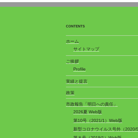
b
a
o
o
CONTENTS
k
ホーム
サイトマップ
ご挨拶
Profile
実績と提言
政策
市政報告「明日への責任」
2026夏 Web版
第10号（2021/1）Web版
新型コロナウイルス号外（2020/
第８号（2019/1）Web版