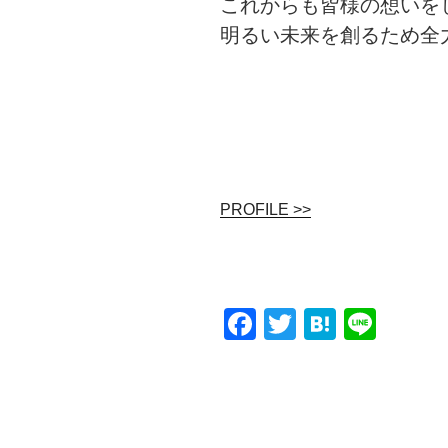
これからも皆様の想いを
明るい未来を創るため全
PROFILE >>
F
T
H
Li
a
wi
at
n
c
tt
e
e
e
er
n