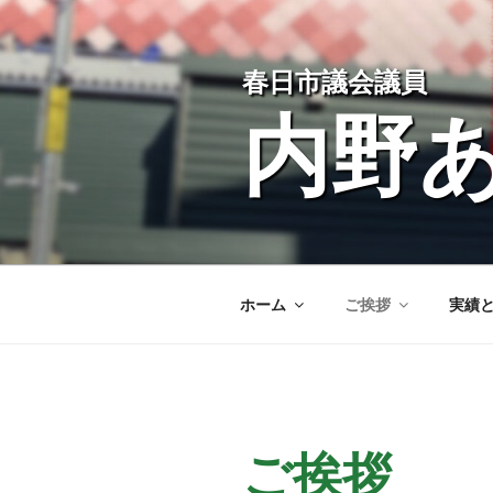
コ
ン
テ
春日市議会議員
ン
ツ
内野
へ
ス
キ
ッ
プ
ホーム
ご挨拶
実績
ご挨拶