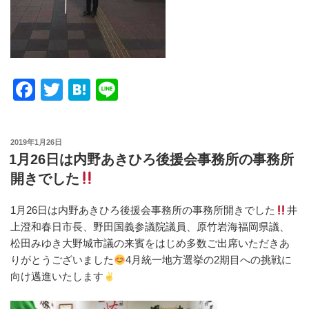
F
T
H
Li
a
wi
at
n
c
tt
e
e
投
2019年1月26日
e
er
n
稿
1月26日は内野あきひろ後援会事務所の事務所
日:
b
a
開きでした
o
1月26日は内野あきひろ後援会事務所の事務所開きでした
井
o
上澄和春日市長、野田国義参議院議員、原竹岩海福岡県議、
k
松田みゆき大野城市議の来賓をはじめ多数ご出席いただきあ
りがとうございました
4月統一地方選挙の2期目への挑戦に
向け邁進いたします