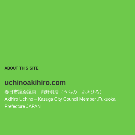
ABOUT THIS SITE
uchinoakihiro.com
春日市議会議員 内野明浩（うちの あきひろ）
Akihiro Uchino – Kasuga City Council Member ,Fukuoka
Prefecture JAPAN