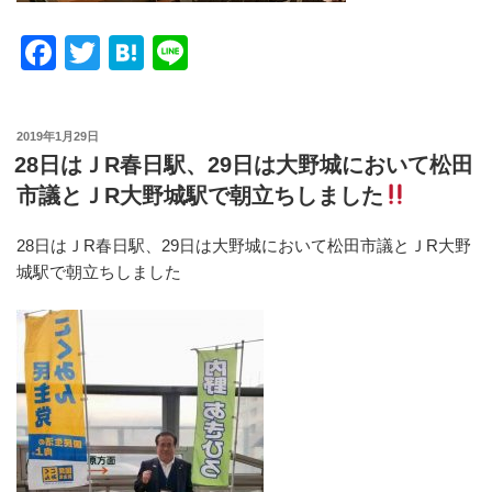
F
T
H
Li
a
wi
at
n
c
tt
e
e
投
2019年1月29日
e
er
n
稿
28日はＪR春日駅、29日は大野城において松田
日:
b
a
市議とＪR大野城駅で朝立ちしました
o
28日はＪR春日駅、29日は大野城において松田市議とＪR大野
o
城駅で朝立ちしました
k