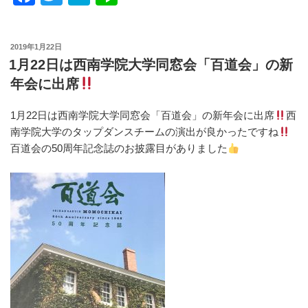
a
wi
at
n
c
tt
e
e
投
2019年1月22日
e
er
n
稿
1月22日は西南学院大学同窓会「百道会」の新
日:
b
a
年会に出席
o
1月22日は西南学院大学同窓会「百道会」の新年会に出席
西
o
南学院大学のタップダンスチームの演出が良かったですね
k
百道会の50周年記念誌のお披露目がありました