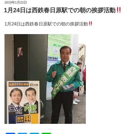
投
2019年1月22日
e
er
n
稿
1月24日は西鉄春日原駅での朝の挨拶活動
日:
b
a
1月24日は西鉄春日原駅での朝の挨拶活動
o
o
k