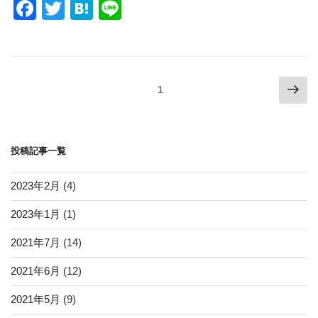
F
T
H
Li
a
wi
at
n
c
tt
e
e
e
er
n
投
次
ページ
1
b
a
の
稿
o
ペ
ナ
ー
o
ビ
投稿記事一覧
ジ
k
ゲ
ー
2023年2月
(4)
シ
2023年1月
(1)
ョ
2021年7月
(14)
ン
2021年6月
(12)
2021年5月
(9)