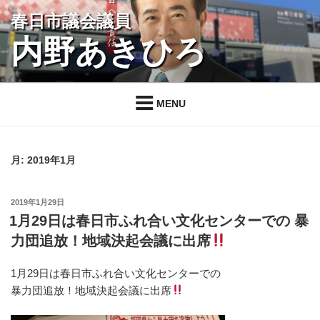
コ
春日市議会議員
ン
内野あきひろ
テ
ン
ツ
へ
MENU
ス
キ
ッ
月:
2019年1月
プ
投
2019年1月29日
稿
1月29日は春日市ふれ合い文化センターでの 暴
日:
力団追放！地域決起会議に出席
1月29日は春日市ふれ合い文化センターでの
暴力団追放！地域決起会議に出席