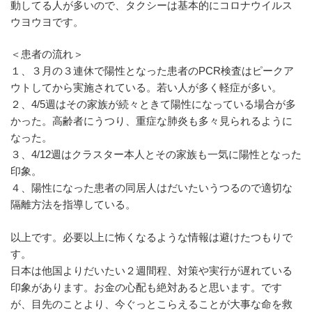
動してる人が多いので、タクシーは基本的にコロナウイルス
ウヨウヨです。
＜患者の流れ＞
１、３月の３連休で陽性となった患者のPCR検査はピークア
ウトしてから実施されている。若い人が多く軽症が多い。
２、4/5週はその家族が続々ときて陽性になっている場合が多
かった。高齢者にうつり、重症な肺炎も多々見られるように
なった。
３、4/12週はクラスター本人とその家族も一気に陽性となった
印象。
４、陽性になった患者の同居人はだいたいうつるので適切な
隔離方法を指導している。
以上です。必要以上に怖くなるような情報は避けたつもりで
す。
日本は他国よりだいたい２週間程、対策や実行が遅れている
印象があります。お金の心配も絶対あると思います。です
が、目先のことより、今ぐっとこらえることが大事な命を救