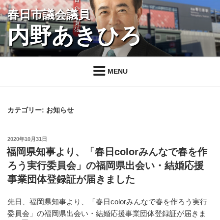
コ
春日市議会議員
ン
内野あきひろ
テ
ン
ツ
へ
MENU
ス
キ
ッ
カテゴリー:
お知らせ
プ
投
2020年10月31日
稿
福岡県知事より、「春日colorみんなで春を作
日:
ろう実行委員会」の福岡県出会い・結婚応援
事業団体登録証が届きました
先日、福岡県知事より、「春日colorみんなで春を作ろう実行
委員会」の福岡県出会い・結婚応援事業団体登録証が届きま