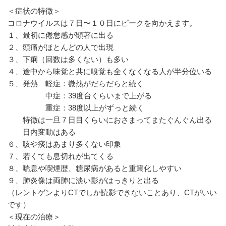
＜症状の特徴＞
コロナウイルスは７日〜１０日にピークを向かえます。
１、最初に倦怠感が顕著に出る
２、頭痛がほとんどの人で出現
３、下痢（回数は多くない）も多い
４、途中から味覚と共に嗅覚も全くなくなる人が半分位いる
５、発熱 軽症：微熱がだらだらと続く
中症：39度台くらいまで上がる
重症：38度以上がずっと続く
特徴は一旦７日目くらいにおさまってまたぐんぐん出る
日内変動はある
６、咳や痰はあまり多くない印象
７、若くても息切れが出てくる
８、喘息や喫煙歴、糖尿病があると重篤化しやすい
９、肺炎像は両肺に淡い影がはっきりと出る
（レントゲンよりCTでしか読影できないことあり、CTがいい
です）
＜現在の治療＞