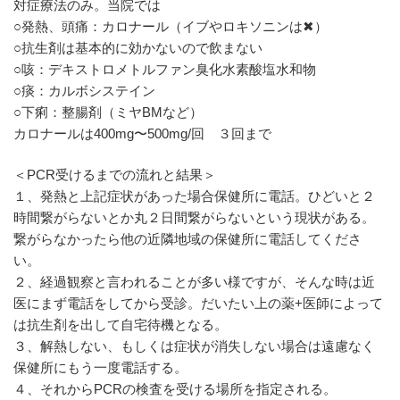
対症療法のみ。当院では
○発熱、頭痛：カロナール（イブやロキソニンは✖︎）
○抗生剤は基本的に効かないので飲まない
○咳：デキストロメトルファン臭化水素酸塩水和物
○痰：カルボシステイン
○下痢：整腸剤（ミヤBMなど）
カロナールは400mg〜500mg/回 ３回まで
＜PCR受けるまでの流れと結果＞
１、発熱と上記症状があった場合保健所に電話。ひどいと２
時間繋がらないとか丸２日間繋がらないという現状がある。
繋がらなかったら他の近隣地域の保健所に電話してくださ
い。
２、経過観察と言われることが多い様ですが、そんな時は近
医にまず電話をしてから受診。だいたい上の薬+医師によって
は抗生剤を出して自宅待機となる。
３、解熱しない、もしくは症状が消失しない場合は遠慮なく
保健所にもう一度電話する。
４、それからPCRの検査を受ける場所を指定される。