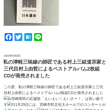
F
T
H
Li
a
wi
at
n
c
tt
e
e
投
2020年9月8日
e
er
n
稿
私の津軽三味線の師匠である村上三絃道宗家と
日:
b
a
三代目村上由哲によるベストアルバム2枚組
o
CDが発売されました
o
この度、私の津軽三味線の師匠である村上三絃道宗家と三代
k
目村上由哲によるベストアルバム2枚組CDが発売されました
宮崎県民の応援歌「えいえい！えいさー！」は良い曲で
す
11月29日には、宮崎市民文化大ホールでのコンサートが