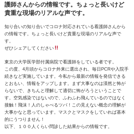
b
a
護師さんからの情報です。ちょっと長いけど
o
貴重な現場のリアルな声です。
o
知り合いの知り合いでコロナ対応されている看護師さんから
k
の情報です。ちょっと長いけど貴重な現場のリアルな声で
す。
ぜひシェアしてください
東京の大学医学部付属病院で看護師をしている者です。
この度、4月頭からコロナ外来に選出され、毎日PCRや入院手
続きなど実施しています。今私から最新の情報を発信できる
とおもい、情報をアップします。まず大事なのは漠然と怖が
らないで、きちんと理解して適切に怖がろうということで
す。空気感染ではないので、ふわふわ飛んているのではなく
接触！飛沫！人のしゃべるツバ！この見えない概念の理解が
大事かなと思っています。マスクとマスクをしていれば基本
的にうつりません！
以下、１００人くらい問診した結果からの情報です。