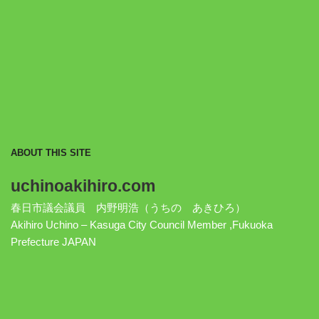
ABOUT THIS SITE
uchinoakihiro.com
春日市議会議員 内野明浩（うちの あきひろ）
Akihiro Uchino – Kasuga City Council Member ,Fukuoka
Prefecture JAPAN