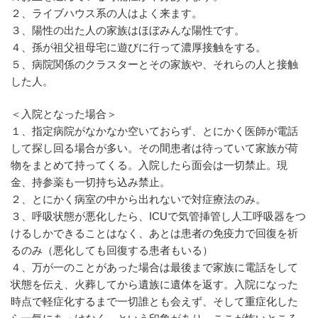
２、ライブハウス系の人はよく来ます。
３、陽性の出た人の家族はほぼみんな陽性です。
４、孫が祖父祖母宅に遊びに行って濃厚接触をする。
５、病院関係のクラスターとその家族や、それらの人と接触
した人。
＜入院となった場合＞
１、指定病院がなかなか空いておらず、とにかく医師が電話
して探し回る場合が多い。その間患者は待っていて家族が荷
物をまとめて持ってくる。入院したら面会は一切禁止。現
金、持参薬も一切持ち込み禁止。
２、とにかく病室の中から出れないで対症療法のみ。
３、呼吸状態が悪化したら、ICUで気管挿管し人工呼吸器をつ
けるしかできることはなく、あとは患者の免疫力で回復を祈
るのみ（悪化しても回復する患者もいる）
４、万が一のことがあった場合は最後まで家族に電話をして
状態を伝え、火葬してから遺族に遺体を返す。入院になった
時点で軽症化するまで一切誰とも会えず、そして重症化した