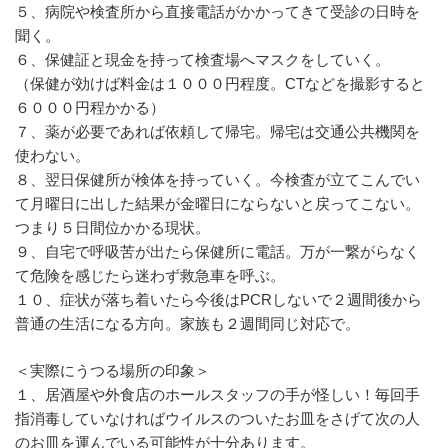
５、病院や検査所から直接電話がかかってきて受診の日時を
聞く。
６、保健証と現金を持って検査場へマスクをしていく。
（保健が効けば料金は１０００円程度。CTなどを撮影すると
６０００円程かかる）
７、薬が必要であれば依頼して帰宅。帰宅は交通公共機関を
使わない。
８、翌日保健所が検体を持っていく。今検査が立てこんでい
て月曜日に出した結果が金曜日にならないと戻ってこない。
つまり５日間位かかる現状。
９、自宅で呼吸苦が出たら保健所に電話。万が一繋がらなく
て危険を感じたら迷わず救急車を呼ぶ。
１０、症状が落ち着いたら今後はPCRしないで２週間後から
普通の生活になる方向。家族も２週間同じ対応で。
＜実際にうつる場所の印象＞
１、居酒屋や外食店のホールスタッフの手が怪しい！毎回手
指消毒していなければウイルスのついたお皿をさげて次の人
のお皿を運んでいる可能性が十分あります。