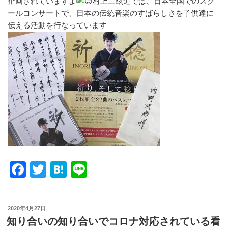
企画されていますよ
村上三絃道では、日本全国でのスク
ールコンサートで、日本の伝統音楽のすばらしさを子供達に
伝える活動を行なっています
F
T
H
Li
a
wi
at
n
c
tt
e
e
投
2020年4月27日
e
er
n
稿
知り合いの知り合いでコロナ対応されている看
日: