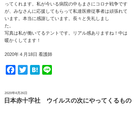
ってくれます。私が今いる病院の中もまさにコロナ戦争です
が、みなさんに応援してもらって私達医療従事者は頑張れて
います。本当に感謝しています。長々と失礼しまし
た。
写真は私が働いてるテントです。リアル感ありますね！中は
暖かくしてます！
2020年４月18日 看護師
F
T
H
Li
a
wi
at
n
c
tt
e
e
投
2020年4月26日
e
er
n
稿
日本赤十字社 ウイルスの次にやってくるもの
日:
b
a
o
o