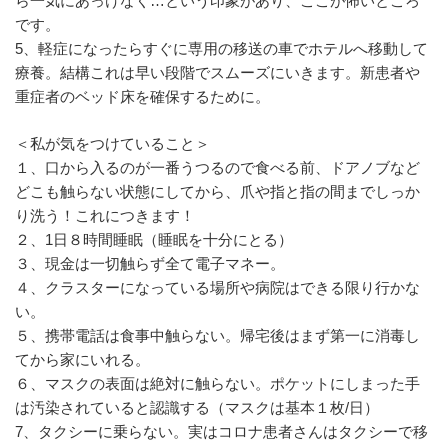
ら一気にあっけなく…という印象があり、ここが怖いところ
です。
5、軽症になったらすぐに専用の移送の車でホテルへ移動して
療養。結構これは早い段階でスムーズにいきます。新患者や
重症者のベッド床を確保するために。
＜私が気をつけていること＞
１、口から入るのが一番うつるので食べる前、ドアノブなど
どこも触らない状態にしてから、爪や指と指の間までしっか
り洗う！これにつきます！
２、1日８時間睡眠（睡眠を十分にとる）
３、現金は一切触らず全て電子マネー。
４、クラスターになっている場所や病院はできる限り行かな
い。
５、携帯電話は食事中触らない。帰宅後はまず第一に消毒し
てから家にいれる。
６、マスクの表面は絶対に触らない。ポケットにしまった手
は汚染されていると認識する（マスクは基本１枚/日）
7、タクシーに乗らない。実はコロナ患者さんはタクシーで移