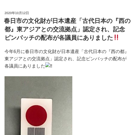
c
tt
e
e
投
2020年10月12日
e
er
n
稿
春日市の文化財が日本遺産「古代日本の『西の
日:
b
a
都』東アジアとの交流拠点」認定され、記念
o
ピンバッチの配布が各議員にありました
o
今年6月に春日市の文化財が日本遺産「古代日本の『西の都』
k
東アジアとの交流拠点」認定され、記念ピンバッチの配布が
各議員にありました