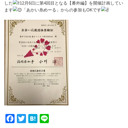
した
12月6日に第4回目となる【番外編】を開催計画してい
ます
「あかい糸めーる」からの参加もOKです
F
T
H
Li
a
wi
at
n