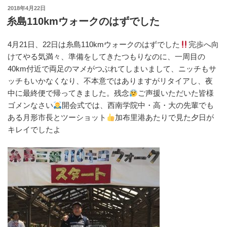
c
tt
e
e
投
2018年4月22日
e
er
n
稿
糸島110kmウォークのはずでした
日:
b
a
4月21日、22日は糸島110kmウォークのはずでした
完歩へ向
o
けてやる気満々、準備をしてきたつもりなのに、一周目の
o
40km付近で両足のマメがつぶれてしまいまして、ニッチもサ
k
ッチもいかなくなり、不本意ではありますがリタイアし、夜
中に最終便で帰ってきました。残念
ご声援いただいた皆様
ゴメンなさい
開会式では、西南学院中・高・大の先輩でも
ある月形市長とツーショット
加布里港あたりで見た夕日が
キレイでしたよ