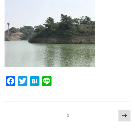
F
T
H
Li
a
wi
at
n
c
tt
e
e
e
er
n
投
次
ページ
1
b
a
の
稿
o
ペ
ナ