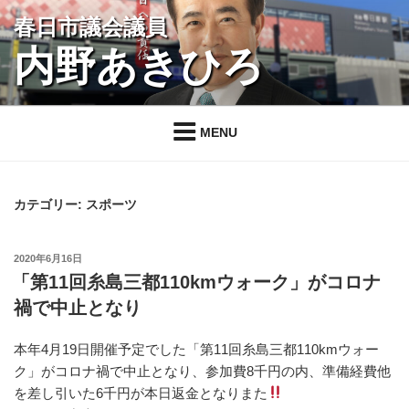
コ
春日市議会議員
ン
内野あきひろ
テ
ン
ツ
へ
MENU
ス
キ
ッ
カテゴリー:
スポーツ
プ
投
2020年6月16日
稿
「第11回糸島三都110kmウォーク」がコロナ
日:
禍で中止となり
本年4月19日開催予定でした「第11回糸島三都110kmウォー
ク」がコロナ禍で中止となり、参加費8千円の内、準備経費他
を差し引いた6千円が本日返金となりまた