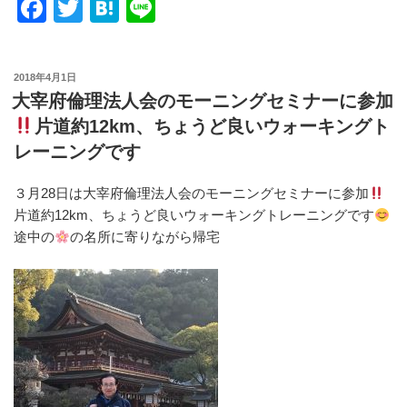
F
T
H
Li
a
wi
at
n
c
tt
e
e
投
2018年4月1日
e
er
n
稿
大宰府倫理法人会のモーニングセミナーに参加
日:
b
a
片道約12km、ちょうど良いウォーキングト
o
レーニングです
o
３月28日は大宰府倫理法人会のモーニングセミナーに参加
k
片道約12km、ちょうど良いウォーキングトレーニングです
途中の
の名所に寄りながら帰宅