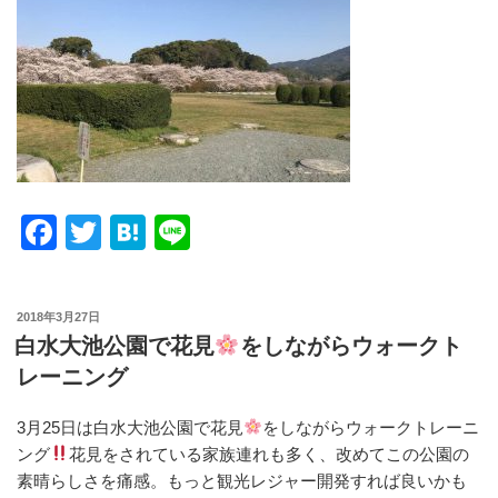
F
T
H
Li
a
wi
at
n
c
tt
e
e
投
2018年3月27日
e
er
n
稿
白水大池公園で花見
をしながらウォークト
日:
b
a
レーニング
o
3月25日は白水大池公園で花見
をしながらウォークトレーニ
o
ング
花見をされている家族連れも多く、改めてこの公園の
k
素晴らしさを痛感。もっと観光レジャー開発すれば良いかも