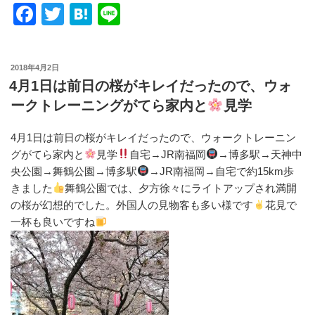
F
T
H
Li
a
wi
at
n
c
tt
e
e
投
2018年4月2日
e
er
n
稿
4月1日は前日の桜がキレイだったので、ウォ
日:
b
a
ークトレーニングがてら家内と
見学
o
4月1日は前日の桜がキレイだったので、ウォークトレーニン
o
グがてら家内と
見学
自宅→JR南福岡
→博多駅→天神中
k
央公園→舞鶴公園→博多駅
→JR南福岡→自宅で約15km歩
きました
舞鶴公園では、夕方徐々にライトアップされ満開
の桜が幻想的でした。外国人の見物客も多い様です
花見で
一杯も良いですね