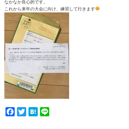
なかなか良心的です。
これから来年の大会に向け、練習して行きます
F
T
H
Li
a
wi
at
n