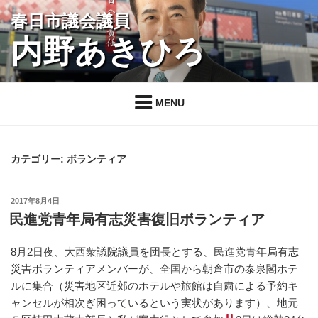
コ
春日市議会議員
ン
内野あきひろ
テ
ン
ツ
へ
MENU
ス
キ
ッ
カテゴリー:
ボランティア
プ
投
2017年8月4日
稿
民進党青年局有志災害復旧ボランティア
日:
8月2日夜、大西衆議院議員を団長とする、民進党青年局有志
災害ボランティアメンバーが、全国から朝倉市の泰泉閣ホテ
ルに集合（災害地区近郊のホテルや旅館は自粛による予約キ
ャンセルが相次ぎ困っているという実状があります）、地元