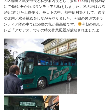
５区楠田大蔵支部長と私が案内役として参加
3日は総勢34名
にて4班に分かれボランティア活動をしました。私の班は台風
5号に向けた土嚢作り。炎天下の中、熱中症対策として、適度
な休憩と水分補給をしながらやりました。今回の民進党ボラ
ンティア隊の中では56歳の私が最高齢です。
今朝のKBCテ
レビ「アサデス」でその時の作業風景が放映されましたよ