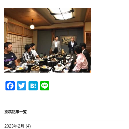
F
T
H
Li
a
wi
at
n
c
tt
e
e
e
er
n
投稿記事一覧
b
a
2023年2月
(4)