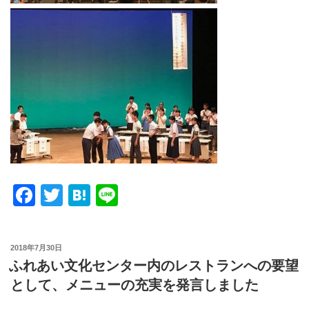
F
T
H
Li
a
wi
at
n
c
tt
e
e
投
2018年7月30日
e
er
n
稿
ふれあい文化センター内のレストランへの要望
日:
b
a
として、メニューの充実を発言しました
o