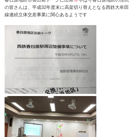
o
の皆さんは、平成32年度末に高架切り替えとなる西鉄大牟田
k
線連続立体交差事業に関心あるようです