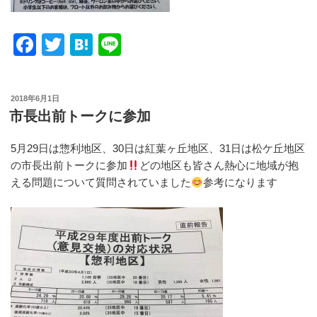
F
T
H
Li
a
wi
at
n
c
tt
e
e
投
2018年6月1日
e
er
n
稿
市長出前トークに参加
日:
b
a
5月29日は惣利地区、30日は紅葉ヶ丘地区、31日は松ケ丘地区
o
の市長出前トークに参加
どの地区も皆さん熱心に地域が抱
o
える問題について質問されていました
参考になります
k