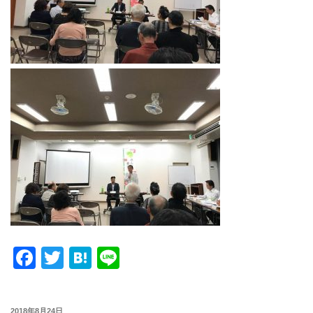
F
T
H
Li
a
wi
at
n
c
tt
e
e
投
2018年8月24日