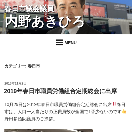
コ
春日市議会議員
ン
内野あきひろ
テ
ン
ツ
へ
MENU
ス
キ
ッ
カテゴリー:
春日市
プ
投
2018年11月2日
稿
2019年春日市職員労働組合定期総会に出席
日:
10月29日は2019年春日市職員労働組合定期総会に出席
春日
市は、人口一人当たりの正職員数が全国で1番少ないのです
野田参議院議員のご挨拶。