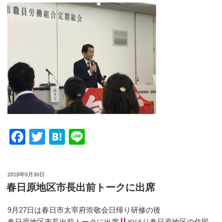
F
T
H
Li
a
wi
at
n
c
tt
e
e
投
2018年9月30日
e
er
n
稿
春日原地区市長出前トークに出席
日:
b
a
9月27日は春日市太宰府崇敬会日帰り研修の後
o
春日原地区市長出前トークに出席
やはり春日原地区の住民