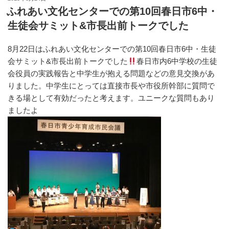
e
er
n
稿
ふれあい文化センターでの第10回春日市6中・
日:
b
a
生徒会サミット&市長出前トークでした
o
8月22日はふれあい文化センターでの第10回春日市6中・生徒
o
会サミット&市長出前トークでした
春日市内6中学校の生徒
k
会役員の実践報告と中学生が抱える問題などの意見交換があ
りました。中学生にとっては直接市長や市役所幹部に質問で
きる場として有効だったと考えます。ユニークな質問もあり
ましたよ