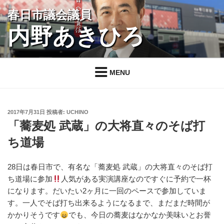
コ
春日市議会議員
ン
内野あきひろ
テ
ン
ツ
へ
MENU
ス
キ
ッ
投
2017年7月31日
投稿者:
UCHINO
プ
稿
「蕎麦処 武蔵」の大将直々のそば打
日:
ち道場
28日は春日市で、有名な「蕎麦処 武蔵」の大将直々のそば打
ち道場に参加
人気がある実演講座なのですぐに予約で一杯
になります。だいたい2ヶ月に一回のペースで参加していま
す。一人でそば打ち出来るようになるまで、まだまだ時間が
かかりそうです
でも、今日の蕎麦はなかなか美味いとお誉