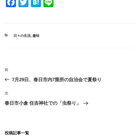
F
T
H
Li
a
wi
at
n
c
tt
e
e
e
er
n
カ
日々の生活
,
趣味
b
a
テ
ゴ
o
リ
ー
o
投
k
過
前
稿
去
7月29日、春日市内7箇所の自治会で夏祭り
ナ
の
ビ
投
次
次
稿
ゲ
の
春日市小倉 住吉神社での「虫祭り」
投
ー
稿
シ
ョ
投稿記事一覧
ン