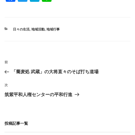
a
wi
at
n
c
tt
e
e
e
er
n
カ
日々の生活
,
地域活動
,
地域行事
b
a
テ
ゴ
o
リ
ー
o
投
k
過
前
稿
去
「蕎麦処 武蔵」の大将直々のそば打ち道場
ナ
の
ビ
投
次
次
稿
ゲ
の
筑紫平和人権センターの平和行進
投
ー
稿
シ
ョ
投稿記事一覧
ン