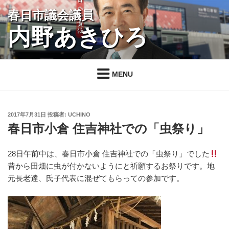
コ
春日市議会議員
ン
内野あきひろ
テ
ン
ツ
へ
MENU
ス
キ
ッ
投
2017年7月31日
投稿者:
UCHINO
プ
稿
春日市小倉 住吉神社での「虫祭り」
日:
28日午前中は、春日市小倉 住吉神社での「虫祭り」でした
昔から田畑に虫が付かないようにと祈願するお祭りです。地
元長老達、氏子代表に混ぜてもらっての参加です。