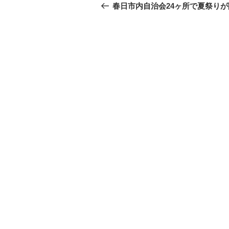
稿
去
春日市内自治会24ヶ所で夏祭りが
の
ナ
投
ビ
稿
ゲ
ー
シ
ョ
ン