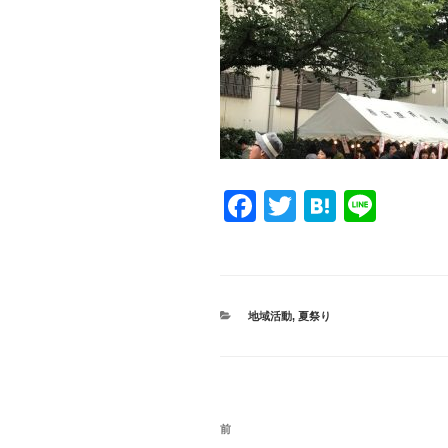
F
T
H
Li
a
wi
at
n
c
tt
e
e
e
er
n
カ
地域活動
,
夏祭り
b
a
テ
ゴ
o
リ
ー
o
投
k
過
前