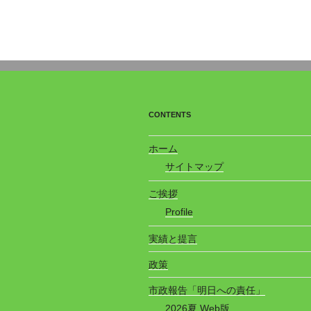
CONTENTS
ホーム
サイトマップ
ご挨拶
Profile
実績と提言
政策
市政報告「明日への責任」
2026夏 Web版