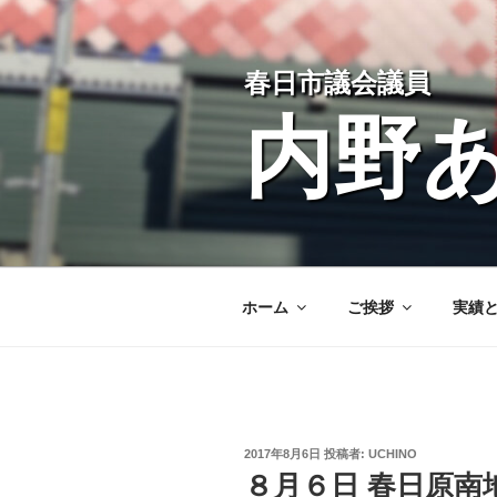
コ
ン
テ
春日市議会議員
ン
ツ
内野
へ
ス
キ
ッ
プ
ホーム
ご挨拶
実績
投
2017年8月6日
投稿者:
UCHINO
稿
８月６日 春日原南
日: