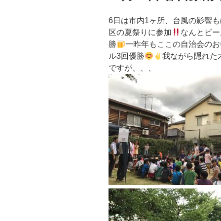
6日は市内1ヶ所、台風の影響
区の夏祭りに参加
なんとビー
勝
一昨年もここの自治会のお
ル3回優勝
我ながら隠れた
ですが、、、