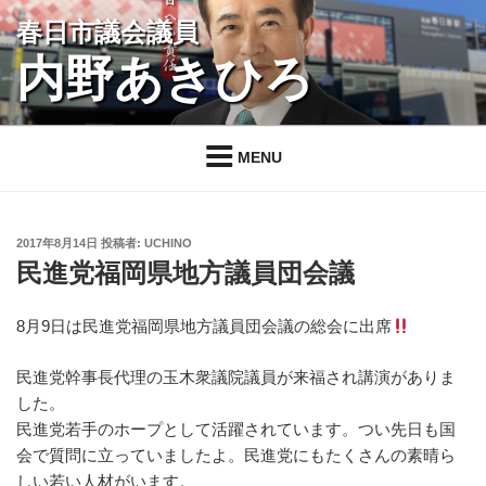
コ
春日市議会議員
ン
内野あきひろ
テ
ン
ツ
へ
MENU
ス
キ
ッ
投
2017年8月14日
投稿者:
UCHINO
プ
稿
民進党福岡県地方議員団会議
日:
8月9日は民進党福岡県地方議員団会議の総会に出席
民進党幹事長代理の玉木衆議院議員が来福され講演がありま
した。
民進党若手のホープとして活躍されています。つい先日も国
会で質問に立っていましたよ。民進党にもたくさんの素晴ら
しい若い人材がいます。