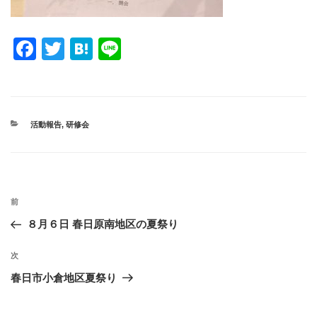
F
T
H
Li
a
wi
at
n
c
tt
e
e
e
er
n
カ
活動報告
,
研修会
b
a
テ
ゴ
o
リ
ー
o
投
k
過
前
稿
去
８月６日 春日原南地区の夏祭り
ナ
の
ビ
投
次
次
稿
ゲ
の
春日市小倉地区夏祭り
投
ー
稿
シ