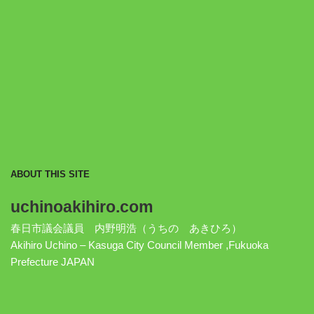
ABOUT THIS SITE
uchinoakihiro.com
春日市議会議員 内野明浩（うちの あきひろ）
Akihiro Uchino – Kasuga City Council Member ,Fukuoka
Prefecture JAPAN