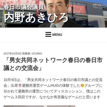
コ
春日市議会議員
ン
内野あきひろ
テ
ン
ツ
へ
MENU
ス
キ
ッ
投
2017年10月5日
投稿者:
UCHINO
プ
稿
「男女共同ネットワーク春日の春日市
日:
議との交流会」
10月4日は、「男女共同ネットワーク春日の春日市議との交流
会」出席
避難所運営ゲームHUGの体験でした
グループに
分かれて避難所の運営についてディスカッション、僕はこの
ゲーム３回目ですが、なかなか有意義なゲームだと思います