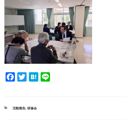
F
T
H
Li
a
wi
at
n
c
tt
e
e
e
er
n
カ
活動報告
,
研修会
b
a
テ
ゴ
o
リ
ー