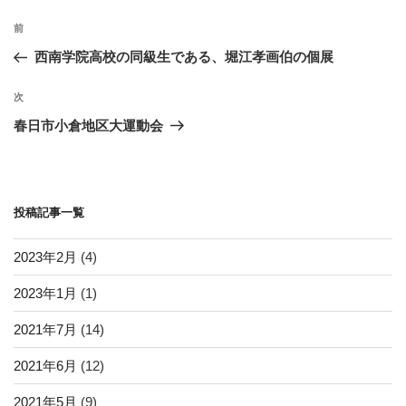
o
投
k
過
前
稿
去
西南学院高校の同級生である、堀江孝画伯の個展
ナ
の
ビ
投
次
次
稿
ゲ
の
春日市小倉地区大運動会
投
ー
稿
シ
ョ
投稿記事一覧
ン
2023年2月
(4)
2023年1月
(1)
2021年7月
(14)
2021年6月
(12)
2021年5月
(9)