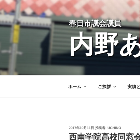
コ
ン
テ
春日市議会議員
ン
ツ
内野
へ
ス
キ
ッ
プ
ホーム
ご挨拶
実績
投
2017年10月11日
投稿者:
UCHINO
稿
西南学院高校同窓
日: