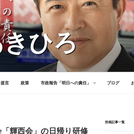
あきひろ
と提言
政策
市政報告「明日への責任」
ブログ
投稿記事一覧
会「輝西会」の日帰り研修