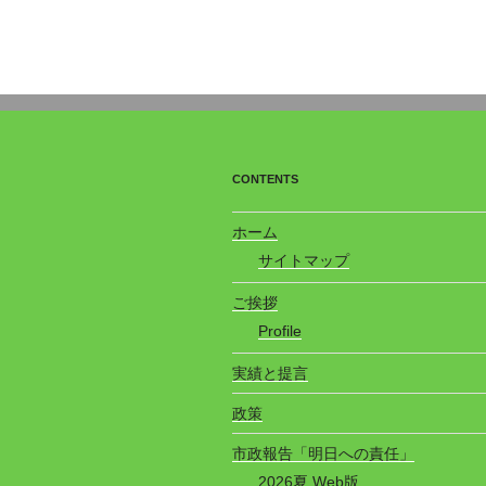
CONTENTS
ホーム
サイトマップ
ご挨拶
Profile
実績と提言
政策
市政報告「明日への責任」
2026夏 Web版