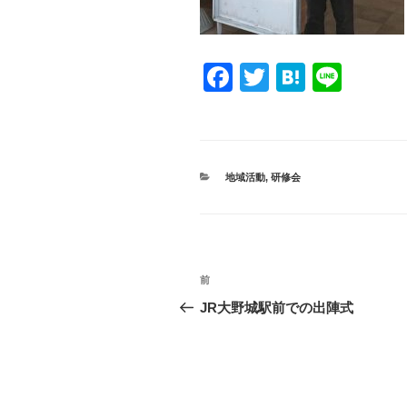
F
T
H
Li
a
wi
at
n
c
tt
e
e
e
er
n
カ
地域活動
,
研修会
b
a
テ
ゴ
o
リ
ー
o
投
k
過
前
稿
去
JR大野城駅前での出陣式
の
ナ
投
ビ
稿
ゲ