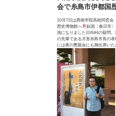
会で糸島市伊都国
10月7日は西南学院高校同窓
歴史博物館へ
奴国〔春日市〕
強になりました
日向峠の疑問。
の先輩である月形糸島市長の表
には夜の懇親会にも御出席いた