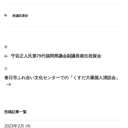
c
tt
e
e
e
er
n
カ
衆議院選挙
b
a
テ
ゴ
o
リ
ー
o
投
k
過
前
稿
去
守谷正人氏第79代福岡県議会副議長就任祝賀会
ナ
の
ビ
投
次
次
稿
ゲ
の
春日市ふれ合い文化センターでの「くすだ大蔵個人演説会」
投
ー
稿
シ
ョ
ン
投稿記事一覧
2023年2月
(4)