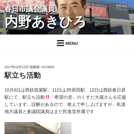
コ
春日市議会議員
ン
内野あきひろ
テ
ン
ツ
へ
MENU
ス
キ
ッ
投
2017年10月12日
投稿者:
UCHINO
プ
稿
駅立ち活動
日:
10月6日は西鉄筑紫駅、11日はJR原田駅、12日は西鉄春日原
駅にて、駅立ち活動
「希望の党」のくすだ大蔵さんを応援
しています。誤解があるので、敢えて申し上げますが、私達
地方議員と参議院議員はまだ民進党所属です