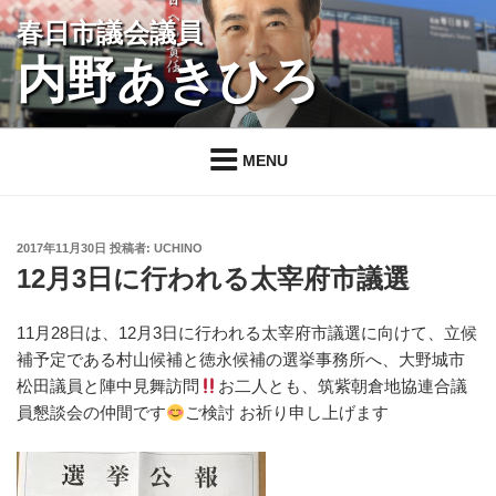
コ
春日市議会議員
ン
内野あきひろ
テ
ン
ツ
へ
MENU
ス
キ
ッ
投
2017年11月30日
投稿者:
UCHINO
プ
稿
12月3日に行われる太宰府市議選
日:
11月28日は、12月3日に行われる太宰府市議選に向けて、立候
補予定である村山候補と徳永候補の選挙事務所へ、大野城市
松田議員と陣中見舞訪問
お二人とも、筑紫朝倉地協連合議
員懇談会の仲間です
ご検討 お祈り申し上げます