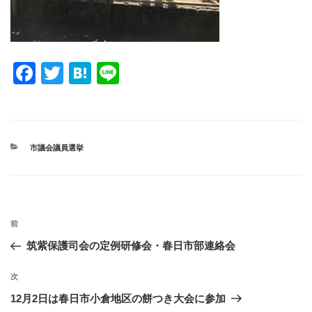
F
T
H
Li
a
wi
at
n
c
tt
e
e
e
er
n
カ
市議会議員選挙
b
a
テ
ゴ
o
リ
ー
o
投
k
過
前
稿
去
筑紫保護司会の定例研修会・春日市部連絡会
ナ
の
ビ
投
次
次
稿
ゲ
の
12月2日は春日市小倉地区の餅つき大会に参加
投