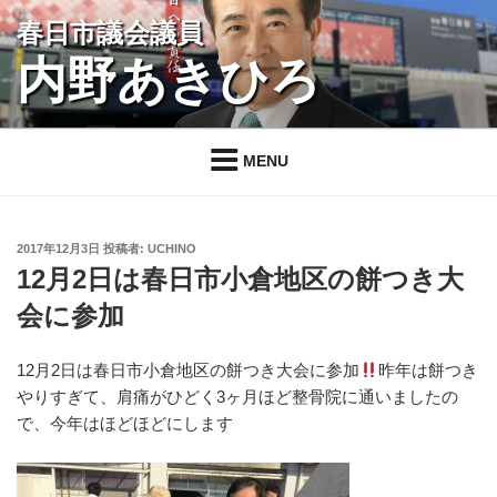
コ
春日市議会議員
ン
内野あきひろ
テ
ン
ツ
へ
MENU
ス
キ
ッ
投
2017年12月3日
投稿者:
UCHINO
プ
稿
12月2日は春日市小倉地区の餅つき大
日:
会に参加
12月2日は春日市小倉地区の餅つき大会に参加
昨年は餅つき
やりすぎて、肩痛がひどく3ヶ月ほど整骨院に通いましたの
で、今年はほどほどにします