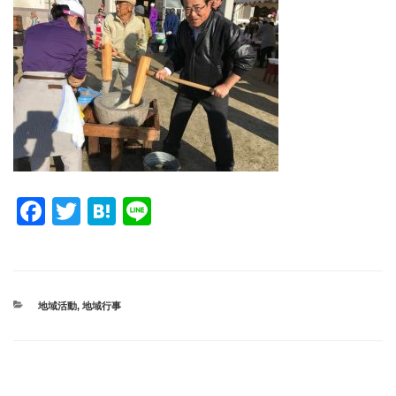
F
T
H
Li
a
wi
at
n
c
tt
e
e
e
er
n
カ
地域活動
,
地域行事
b
a
テ
ゴ
o
リ
ー
o
投