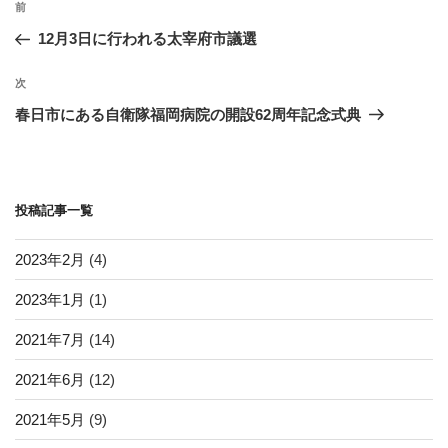
k
過
前
稿
去
12月3日に行われる太宰府市議選
ナ
の
ビ
投
次
次
稿
ゲ
の
春日市にある自衛隊福岡病院の開設62周年記念式典
投
ー
稿
シ
ョ
投稿記事一覧
ン
2023年2月
(4)
2023年1月
(1)
2021年7月
(14)
2021年6月
(12)
2021年5月
(9)