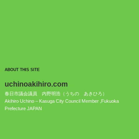
ABOUT THIS SITE
uchinoakihiro.com
春日市議会議員 内野明浩（うちの あきひろ）
Akihiro Uchino – Kasuga City Council Member ,Fukuoka
Prefecture JAPAN