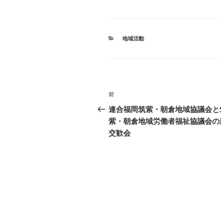
a
wi
at
n
c
tt
e
e
e
er
n
カ
地域活動
b
a
テ
ゴ
o
リ
ー
o
投
k
過
前
稿
去
連合福岡筑紫・朝倉地域協議会と
の
紫・朝倉地域労働者福祉協議会の
ナ
投
交歓会
ビ
稿
ゲ
ー
シ
ョ