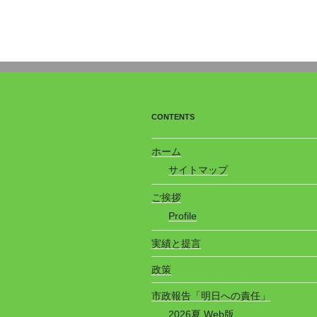
CONTENTS
ホーム
サイトマップ
ご挨拶
Profile
実績と提言
政策
市政報告「明日への責任」
2026夏 Web版