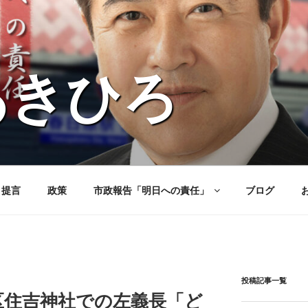
あきひろ
と提言
政策
市政報告「明日への責任」
ブログ
投稿記事一覧
区住吉神社での左義長「ど