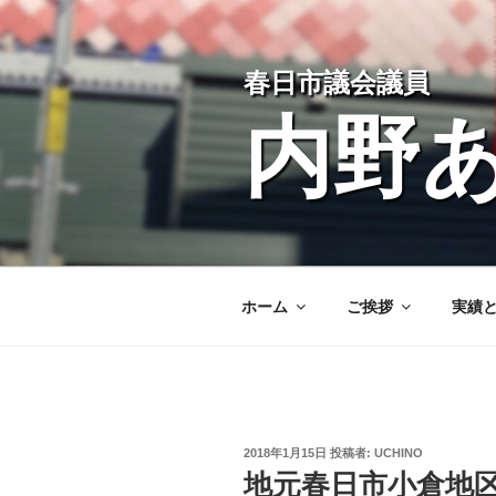
コ
ン
テ
春日市議会議員
ン
ツ
内野
へ
ス
キ
ッ
プ
ホーム
ご挨拶
実績
投
2018年1月15日
投稿者:
UCHINO
稿
地元春日市小倉地
日: