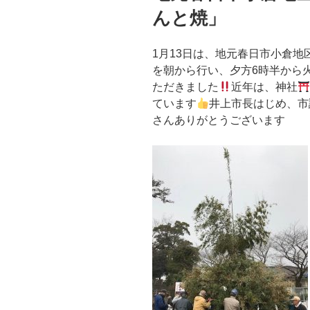
んと焼」
1月13日は、地元春日市小倉
を朝から行い、夕方6時半から
ただきました
近年は、神社
ています
井上市長はじめ、市
さんありがとうございます