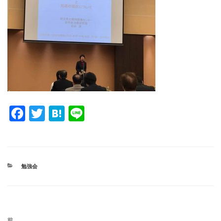
F
T
H
Li
a
wi
at
n
c
tt
e
e
e
er
n
カ
勉強会
b
a
テ
ゴ
o
リ
ー
o
投
過
前