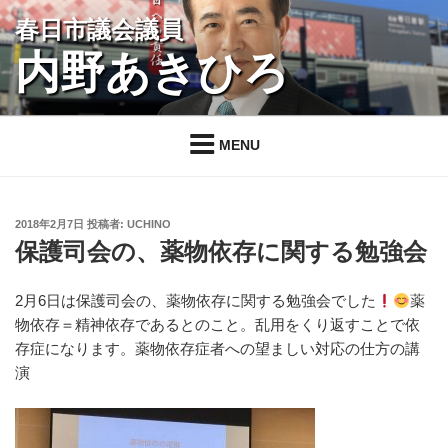
コ
春日市議会議員
ン
内野あきひろ
テ
ン
ツ
へ
MENU
ス
キ
ッ
投
2018年2月7日
投稿者:
UCHINO
プ
稿
保護司会の、薬物依存に関する勉強会
日:
2月6日は保護司会の、薬物依存に関する勉強会でした
薬
物依存＝精神依存であるとのこと。乱用をくり返すことで依
存症になります。薬物依存症者への望ましい対応の仕方の講
演