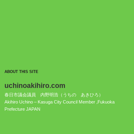
ABOUT THIS SITE
uchinoakihiro.com
春日市議会議員 内野明浩（うちの あきひろ）
Akihiro Uchino – Kasuga City Council Member ,Fukuoka
Prefecture JAPAN