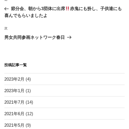
k
稿
去
節分会、朝から3団体に出席
赤鬼にも扮し、子供達にも
ナ
の
喜んでもらいましたよ
ビ
投
稿
ゲ
次
次
の
ー
男女共同参画ネットワーク春日
投
シ
稿
ョ
ン
投稿記事一覧
2023年2月
(4)
2023年1月
(1)
2021年7月
(14)
2021年6月
(12)
2021年5月
(9)