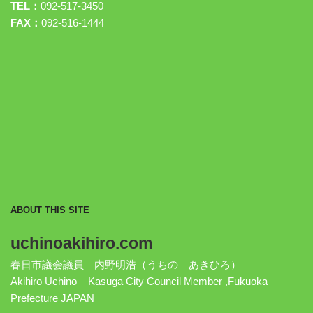
TEL：
092-517-3450
FAX：
092-516-1444
ABOUT THIS SITE
uchinoakihiro.com
春日市議会議員 内野明浩（うちの あきひろ）
Akihiro Uchino – Kasuga City Council Member ,Fukuoka
Prefecture JAPAN