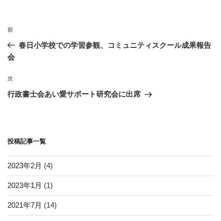
o
リ
ー
o
投
k
過
前
稿
去
春日小学校での学習参観、コミュニティスクール成果報告
ナ
の
会
ビ
投
稿
ゲ
次
次
の
ー
行政書士会あい愛サポート研究会に出席
投
シ
稿
ョ
ン
投稿記事一覧
2023年2月
(4)
2023年1月
(1)
2021年7月
(14)