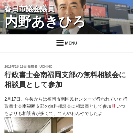
コ
春日市議会議員
ン
内野あきひろ
テ
ン
ツ
へ
MENU
ス
キ
ッ
投
2018年2月19日
投稿者:
UCHINO
プ
稿
行政書士会南福岡支部の無料相談会に
日:
相談員として参加
2月17日、午後からは福岡市南区民センターで行われていた行
政書士会南福岡支部の無料相談会に相談員として参加
いつ
もよりも相談者が多くて、てんやわんやでしたよ