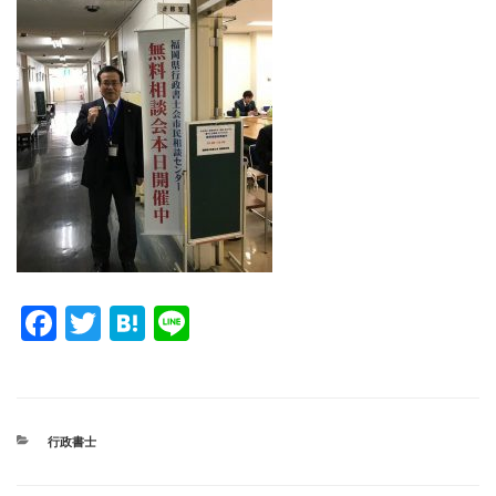
F
T
H
Li
a
wi
at
n
c
tt
e
e
e
er
n
カ
行政書士
b
a
テ
ゴ