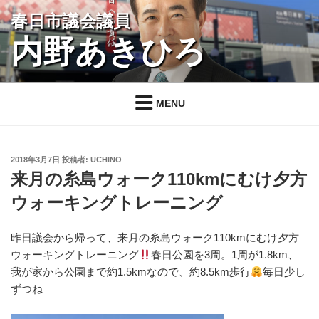
コ
春日市議会議員
ン
内野あきひろ
テ
ン
ツ
へ
MENU
ス
キ
ッ
投
2018年3月7日
投稿者:
UCHINO
プ
稿
来月の糸島ウォーク110kmにむけ夕方
日:
ウォーキングトレーニング
昨日議会から帰って、来月の糸島ウォーク110kmにむけ夕方
ウォーキングトレーニング
春日公園を3周。1周が1.8km、
我が家から公園まで約1.5kmなので、約8.5km歩行
毎日少し
ずつね