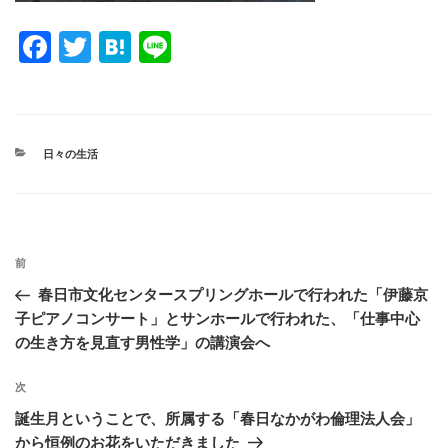
F
T
H
Li
a
wi
at
n
c
tt
e
e
e
er
n
カ
日々の生活
b
a
テ
ゴ
o
リ
ー
o
投
k
過
前
稿
去
春日市文化センタースプリングホールで行われた「伊藤京
ナ
の
子ピアノコンサート」とサンホールで行われた、「仕事中心
ビ
投
の生き方を見直す男性学」の講演会へ
稿
ゲ
次
次
ー
の
シ
誕生月ということで、所属する「春日なかがわ倫理法人会」
投
から恒例のお花をいただきました