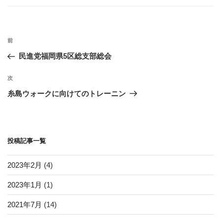
ゴ
o
リ
ー
o
投
k
過
前
稿
去
民進党福岡県5区総支部総会
ナ
の
ビ
投
次
次
稿
ゲ
の
糸島ウォークに向けてのトレーニン
投
ー
稿
シ
ョ
投稿記事一覧
ン
2023年2月
(4)
2023年1月
(1)
2021年7月
(14)