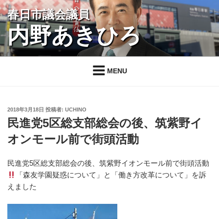
コ
春日市議会議員
ン
内野あきひろ
テ
ン
ツ
へ
MENU
ス
キ
ッ
投
2018年3月18日
投稿者:
UCHINO
プ
稿
民進党5区総支部総会の後、筑紫野イ
日:
オンモール前で街頭活動
民進党5区総支部総会の後、筑紫野イオンモール前で街頭活動
「森友学園疑惑について」と「働き方改革について」を訴
えました