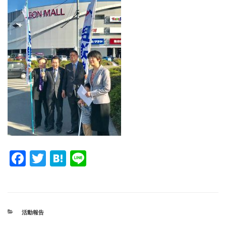
F
T
H
Li
a
wi
at
n
c
tt
e
e
e
er
n
カ
活動報告
b
a
テ