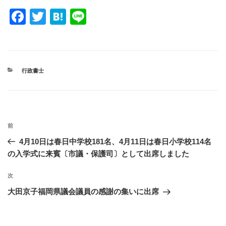
F
T
H
Li
a
wi
at
n
c
tt
e
e
e
er
n
カ
行政書士
b
a
テ
ゴ
o
リ
ー
o
投
k
過
前
稿
去
4月10日は春日中学校181名、4月11日は春日小学校114名
ナ
の
の入学式に来賓〔市議・保護司〕として出席しました
ビ
投
稿
ゲ
次
次
の
ー
大田京子福岡県議会議員の感謝の集いに出席
投
シ
稿
ョ