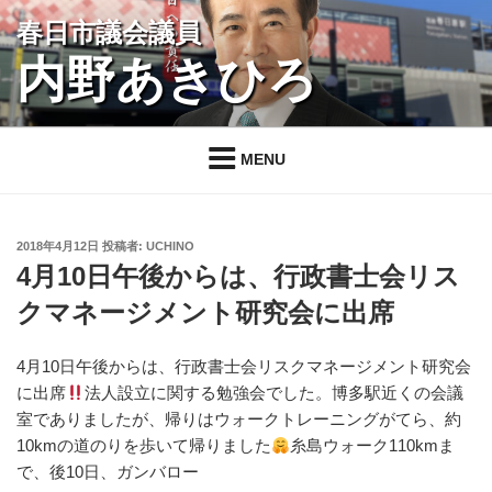
コ
春日市議会議員
ン
内野あきひろ
テ
ン
ツ
へ
MENU
ス
キ
ッ
投
2018年4月12日
投稿者:
UCHINO
プ
稿
4月10日午後からは、行政書士会リス
日:
クマネージメント研究会に出席
4月10日午後からは、行政書士会リスクマネージメント研究会
に出席
法人設立に関する勉強会でした。博多駅近くの会議
室でありましたが、帰りはウォークトレーニングがてら、約
10kmの道のりを歩いて帰りました
糸島ウォーク110kmま
で、後10日、ガンバロー