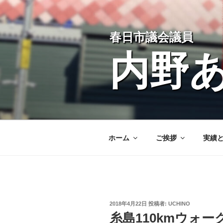
コ
ン
テ
春日市議会議員
ン
ツ
内野
へ
ス
キ
ッ
プ
ホーム
ご挨拶
実績
投
2018年4月22日
投稿者:
UCHINO
稿
糸島110kmウォ
日: