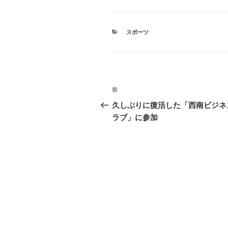
c
tt
e
e
e
er
n
カ
スポーツ
b
a
テ
ゴ
o
リ
ー
o
投
k
過
前
稿
去
久しぶりに復活した「西南ビジネ
の
ラブ」に参加
ナ
投
ビ
稿
ゲ
ー
シ
ョ