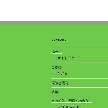
ン
CONTENTS
ホーム
サイトマップ
ご挨拶
Profile
実績と提言
政策
市政報告「明日への責任」
2026夏 Web版