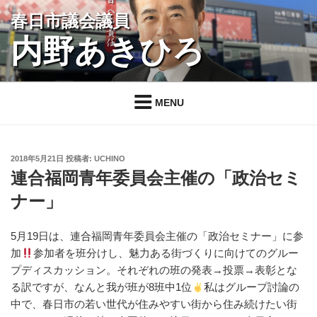
コ
春日市議会議員
ン
内野あきひろ
テ
ン
ツ
へ
MENU
ス
キ
ッ
投
2018年5月21日
投稿者:
UCHINO
プ
稿
連合福岡青年委員会主催の「政治セミ
日:
ナー」
5月19日は、連合福岡青年委員会主催の「政治セミナー」に参
加
参加者を班分けし、魅力ある街づくりに向けてのグルー
プディスカッション。それぞれの班の発表→投票→表彰とな
る訳ですが、なんと我が班が8班中1位
私はグループ討論の
中で、春日市の若い世代が住みやすい街から住み続けたい街