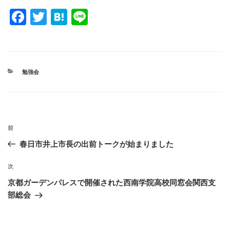
F
T
H
Li
a
wi
at
n
c
tt
e
e
e
er
n
カ
勉強会
b
a
テ
ゴ
o
リ
ー
o
投
k
過
前
稿
去
春日市井上市長の出前トークが始まりました
ナ
の
ビ
投
次
次
稿
ゲ
の
京都ガーデンパレスで開催された西南学院高校同窓会関西支
投
ー
部総会
稿
シ
ョ