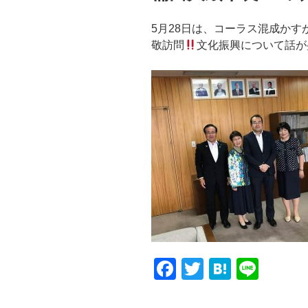
5月28日は、コーラス混成かす
敬訪問
文化振興について話が
F
T
H
Li
a
wi
at
n