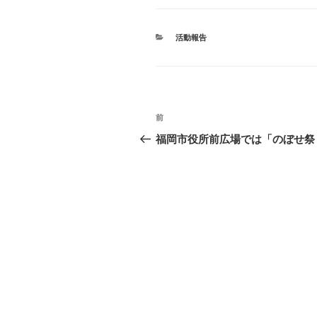
c
tt
e
e
e
er
n
カ
活動報告
b
a
テ
ゴ
o
リ
ー
o
投
k
過
前
稿
去
福岡市役所前広場では「のぼせ祭
の
ナ
投
ビ
稿
ゲ
ー
シ
ョ
ン