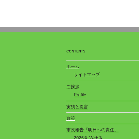
CONTENTS
ホーム
サイトマップ
ご挨拶
Profile
実績と提言
政策
市政報告「明日への責任」
2026夏 Web版