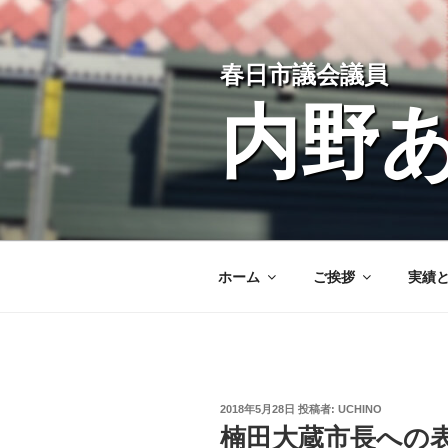
コ
ン
テ
春日市議会議員
ン
ツ
内野
へ
ス
キ
ッ
プ
ホーム
ご挨拶
実績
投
2018年5月28日
投稿者:
UCHINO
稿
楠田大蔵市長への
日: