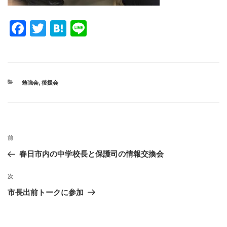
F
T
H
Li
a
wi
at
n
c
tt
e
e
e
er
n
カ
勉強会
,
後援会
b
a
テ
ゴ
o
リ
ー
o
投
k
過
前
稿
去
春日市内の中学校長と保護司の情報交換会
ナ
の
ビ
投
次
次
稿
ゲ
の
市長出前トークに参加
投
ー
稿
シ