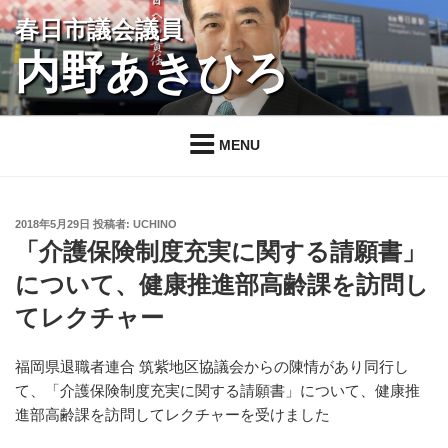
コ
春日市議会議員
ン
内野あきひろ
テ
ン
ツ
へ
MENU
ス
キ
ッ
投
2018年5月29日
投稿者:
UCHINO
プ
稿
「介護保険制度充実に関する請願書」
日:
について、健康推進部高齢課を訪問し
てレクチャー
福岡県退職者連合 筑紫地区協議会からの陳情があり同行し
て、「介護保険制度充実に関する請願書」について、健康推
進部高齢課を訪問してレクチャーを受けました