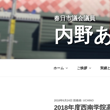
コ
ン
テ
春日市議会議員
ン
ツ
内野
へ
ス
キ
ッ
プ
ホーム
ご挨拶
実績
投
2018年6月24日
投稿者:
UCHINO
稿
2018年度西南学
日: