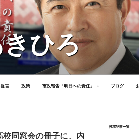
あきひろ
と提言
政策
市政報告「明日への責任」
ブログ
投稿記事一覧
院高校同窓会の冊子に、内