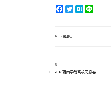
F
T
H
Li
a
wi
at
n
c
tt
e
e
e
er
n
カ
行政書士
b
a
テ
ゴ
o
リ
ー
o
投
k
過
前
稿
去
2018西南学院高校同窓会
の
ナ
投
ビ
稿
ゲ
ー