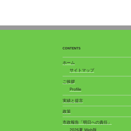
CONTENTS
ホーム
サイトマップ
ご挨拶
Profile
実績と提言
政策
市政報告「明日への責任」
2026夏 Web版