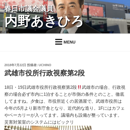
コ
春日市議会議員
ン
内野あきひろ
テ
ン
ツ
へ
MENU
ス
キ
ッ
投
2018年7月22日
投稿者:
UCHINO
プ
稿
武雄市役所行政視察第2段
日:
18日・19日武雄市役所行政視察第2段
武雄市の場合、行政視
察の場合必ず市内に1泊することが市側の条件とのこと。徹底
してますね。夕食は、市役所近くの居酒屋で。武雄市役所は
今年の5月より新市庁舎となり、近代的な造り。1Fにはカフェ
やベーカリーが入ってます。議場内も設備が整っています。
災害対策室のシステムにはビックリ