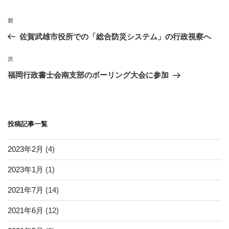
ー
o
投
k
過
前
稿
去
佐賀武雄市役所での「総合防災システム」の行政視察へ
ナ
の
ビ
投
次
次
稿
ゲ
の
福岡行政書士会南支部のボーリング大会に参加
投
ー
稿
シ
ョ
投稿記事一覧
ン
2023年2月
(4)
2023年1月
(1)
2021年7月
(14)
2021年6月
(12)