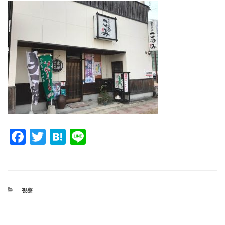
F
T
H
Li
a
wi
at
n
c
tt
e
e
e
er
n
カ
視察
b
a
テ
ゴ
o
リ