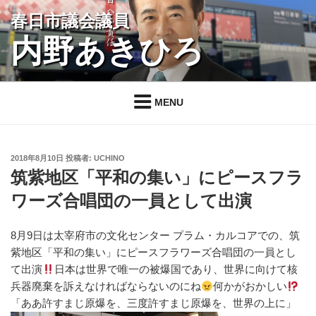
コ
春日市議会議員
ン
内野あきひろ
テ
ン
ツ
へ
MENU
ス
キ
ッ
投
2018年8月10日
投稿者:
UCHINO
プ
稿
筑紫地区「平和の集い」にピースフラ
日:
ワーズ合唱団の一員として出演
8月9日は太宰府市の文化センター プラム・カルコアでの、筑
紫地区「平和の集い」にピースフラワーズ合唱団の一員とし
て出演
日本は世界で唯一の被爆国であり、世界に向けて核
兵器廃棄を訴えなければならないのにね
何かがおかしい
「ああ許すまじ原爆を、三度許すまじ原爆を、世界の上に」