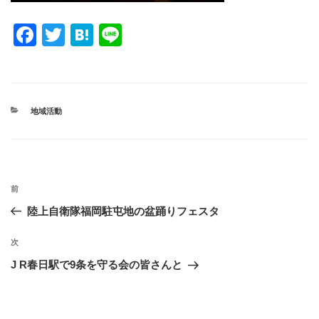
F
T
H
Li
a
wi
at
n
c
tt
e
e
e
er
n
カ
地域活動
b
a
テ
ゴ
o
リ
ー
o
投
k
過
前
稿
去
陸上自衛隊福岡駐屯地の盆踊りフェスタ
ナ
の
ビ
投
次
次
稿
ゲ
の
J R春日駅で9条を守る会の皆さんと
投
ー
稿
シ