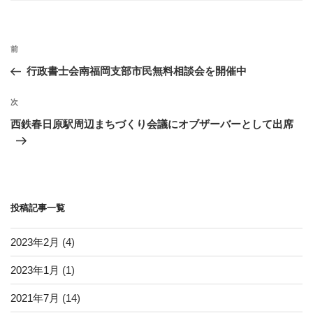
o
リ
ー
o
投
k
過
前
稿
去
行政書士会南福岡支部市民無料相談会を開催中
ナ
の
ビ
投
次
次
稿
ゲ
の
西鉄春日原駅周辺まちづくり会議にオブザーバーとして出席
投
ー
稿
シ
ョ
ン
投稿記事一覧
2023年2月
(4)
2023年1月
(1)
2021年7月
(14)