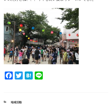
F
T
H
Li
a
wi
at
n
c
tt
e
e
e
er
n
カ
地域活動
b
a
テ
ゴ