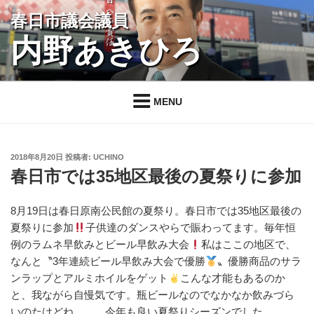
コ
春日市議会議員
ン
内野あきひろ
テ
ン
ツ
へ
MENU
ス
キ
ッ
投
2018年8月20日
投稿者:
UCHINO
プ
稿
春日市では35地区最後の夏祭りに参加
日:
8月19日は春日原南公民館の夏祭り。春日市では35地区最後の
夏祭りに参加
子供達のダンスやらで賑わってます。毎年恒
例のラムネ早飲みとビール早飲み大会
私はここの地区で、
なんと〝3年連続ビール早飲み大会で優勝
〟優勝商品のサラ
ンラップとアルミホイルをゲット
こんな才能もあるのか
と、我ながら自慢気です。瓶ビールなのでなかなか飲みづら
いのたけどね、、、今年も良い夏祭りシーズンでした