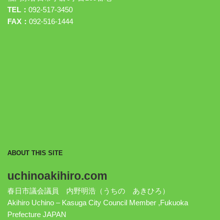
TEL：
092-517-3450
FAX：
092-516-1444
ABOUT THIS SITE
uchinoakihiro.com
春日市議会議員 内野明浩（うちの あきひろ）
Akihiro Uchino – Kasuga City Council Member ,Fukuoka
Prefecture JAPAN