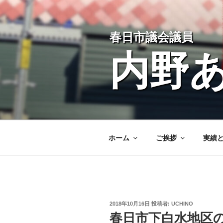
コ
ン
テ
春日市議会議員
ン
ツ
内野
へ
ス
キ
ッ
プ
ホーム
ご挨拶
実績
投
2018年10月16日
投稿者:
UCHINO
稿
春日市下白水地区
日: