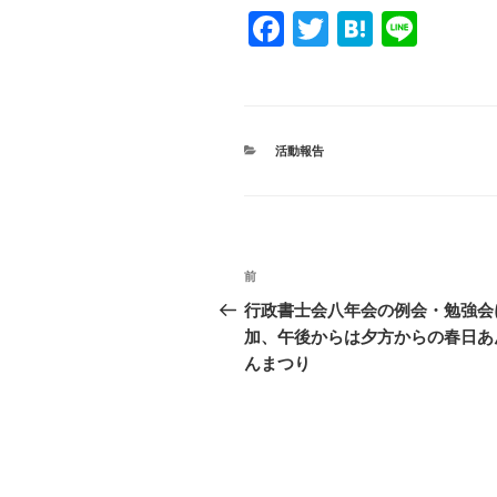
F
T
H
Li
a
wi
at
n
c
tt
e
e
e
er
n
カ
活動報告
b
a
テ
ゴ
o
リ
ー
o
投
k
過
前
稿
去
行政書士会八年会の例会・勉強会
の
加、午後からは夕方からの春日あ
ナ
投
んまつり
ビ
稿
ゲ
ー