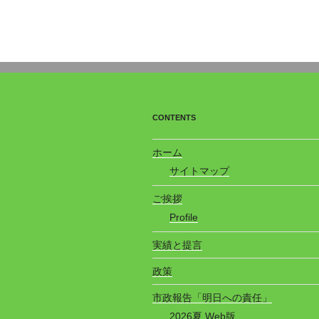
CONTENTS
ホーム
サイトマップ
ご挨拶
Profile
実績と提言
政策
市政報告「明日への責任」
2026夏 Web版