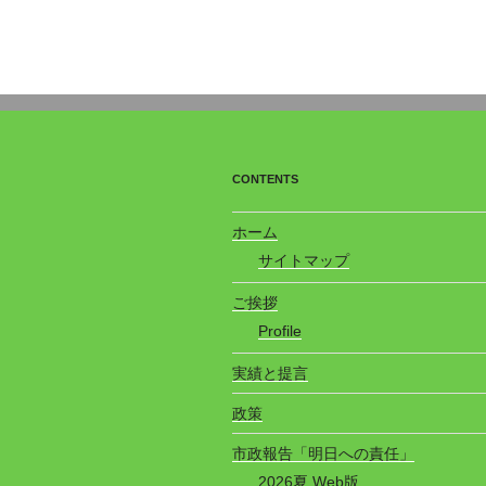
CONTENTS
ホーム
サイトマップ
ご挨拶
Profile
実績と提言
政策
市政報告「明日への責任」
2026夏 Web版