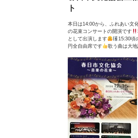
ト
本日は14:00から、ふれあい
の花束コンサートの開演です
として出演します
15:3
円全自由席です
歌う曲は大地