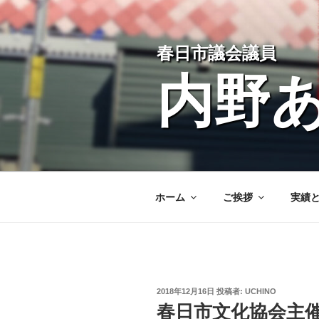
コ
ン
テ
春日市議会議員
ン
ツ
内野
へ
ス
キ
ッ
プ
ホーム
ご挨拶
実績
投
2018年12月16日
投稿者:
UCHINO
稿
春日市文化協会主
日: