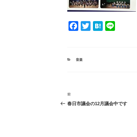
F
T
H
Li
a
wi
at
n
c
tt
e
e
e
er
n
カ
音楽
b
a
テ
ゴ
o
リ
ー
o
投
k
過
前
稿
去
春日市議会の12月議会中です
の
ナ
投
ビ
稿
ゲ