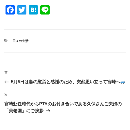
F
T
H
Li
a
wi
at
n
c
tt
e
e
e
er
n
カ
日々の生活
b
a
テ
ゴ
o
リ
ー
o
投
k
過
前
稿
去
5月5日は妻の慰労と感謝のため、突然思い立って宮崎へ
ナ
の
ビ
投
次
次
稿
ゲ
の
宮崎赴任時代からPTAのお付き合いである久保さんご夫婦の
投
ー
「美老園」にご挨拶
稿
シ
ョ