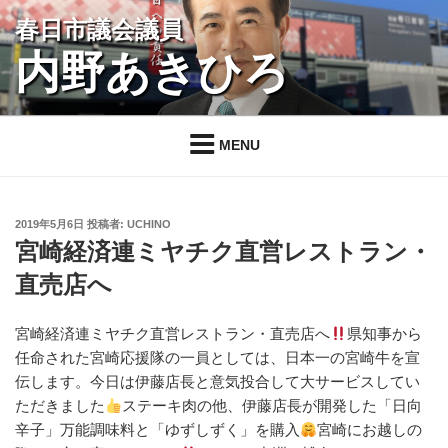
コ
春日市議会議員
ン
内野あきひろ
テ
ン
ツ
へ
MENU
ス
キ
ッ
投
2019年5月6日
投稿者:
UCHINO
プ
稿
宮崎経済連ミヤチク直営レストラン・
日:
直売店へ
宮崎経済連ミヤチク直営レストラン・直売店へ
県知事から
任命された宮崎応援隊の一員としては、日本一の宮崎牛を宣
伝します。今日は伊藤店長と意気投合して大サービスしてい
ただきました
ステーキ肉の他、伊藤店長が開発した「日向
辛子」万能調味料と「ゆずしずく」を購入
宮崎にお越しの