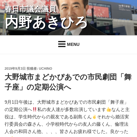
コ
春日市議会議員
ン
内野あきひろ
テ
ン
ツ
へ
MENU
ス
キ
ッ
投
2019年9月3日
投稿者:
UCHINO
プ
稿
大野城市まどかぴあでの市民劇団「舞
日:
子座」の定期公演へ
9月1日午後は、大野城市まどかぴあでの市民劇団「舞子座」
の定期公演へ
私の友人達が多数出演しています
なんと主
役は、学生時代からの親友である副島くん
それから婚活実
行委員会の森さん、小学校時代からの友人の藤くん、倫理法
人会の和田さん他、、、、皆さんお疲れ様でした。良かった