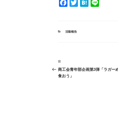
F
T
H
Li
a
wi
at
n
c
tt
e
e
e
er
n
カ
活動報告
b
a
テ
ゴ
o
リ
ー
o
投
k
過
前
稿
去
商工会青年部企画第3弾「ラガー
の
食おう」
ナ
投
ビ
稿
ゲ
ー
シ