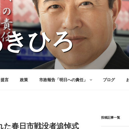
あきひろ
と提言
政策
市政報告「明日への責任」
ブログ
投稿記事一覧
れた春日市戦没者追悼式