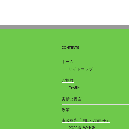
CONTENTS
ホーム
サイトマップ
ご挨拶
Profile
実績と提言
政策
市政報告「明日への責任」
2026夏 Web版