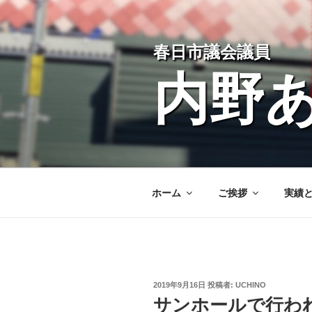
コ
ン
テ
春日市議会議員
ン
ツ
内野
へ
ス
キ
ッ
プ
ホーム
ご挨拶
実績
投
2019年9月16日
投稿者:
UCHINO
稿
サンホールで行わ
日: