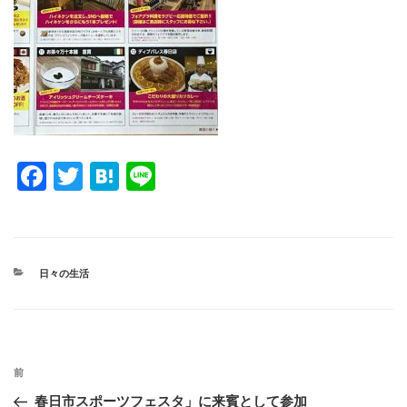
F
T
H
Li
a
wi
at
n
c
tt
e
e
e
er
n
カ
日々の生活
b
a
テ
ゴ
o
リ
ー
o
投
k
過
前
稿
去
春日市スポーツフェスタ」に来賓として参加