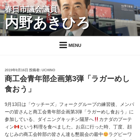
コ
春日市議会議員
ン
内野あきひろ
テ
ン
ツ
へ
MENU
ス
キ
ッ
投
2019年9月16日
投稿者:
UCHINO
プ
稿
商工会青年部企画第3弾「ラガーめし
日:
食おう」
9月13日は「ウッチーズ」フォークグループの練習後、メンバ
ーの皆さんと商工会青年部企画第3弾「ラガーめし食おう」に
参加している、ダイニングキッチン陽芽へ
カナダのプーテ
ィン
という料理を食べました。お店に行った時、丁度、顔
なじみの商工会幹部の皆さん達も懇親会の最中
ラグビーワ