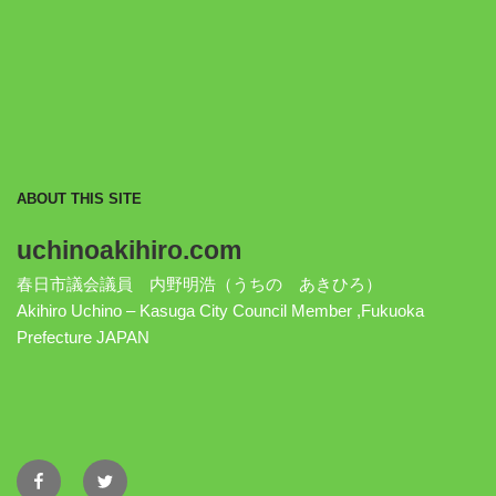
ABOUT THIS SITE
uchinoakihiro.com
春日市議会議員 内野明浩（うちの あきひろ）
Akihiro Uchino – Kasuga City Council Member ,Fukuoka
Prefecture JAPAN
Facebook
Twitter