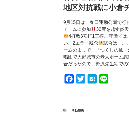
地区対抗戦に小倉
9月15日は、春日運動公園で
チームに参加
30度を越す炎
4打数3安打1三振。守備で
い、2エラー残念
試合は、、
ームのままで、「つくしの風」
唱団で大野城市の老人ホーム慰
合だったので、野原先生宅での
F
T
H
Li
a
wi
at
n
c
tt
e
e
e
er
n
カ
活動報告
b
a
テ
ゴ
o
リ
ー