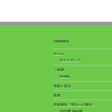
CONTENTS
ホーム
サイトマップ
ご挨拶
Profile
実績と提言
政策
市政報告「明日への責任」
2026夏 Web版