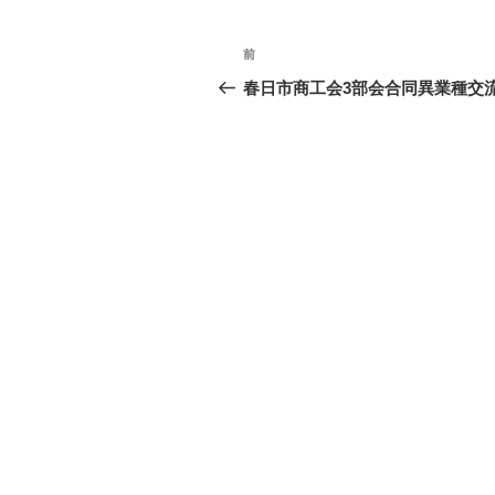
o
投
k
過
前
稿
去
春日市商工会3部会合同異業種交
の
ナ
投
ビ
稿
ゲ
ー
シ
ョ
ン