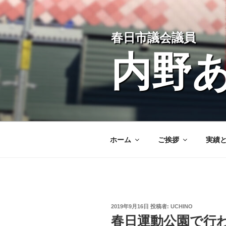
コ
ン
テ
春日市議会議員
ン
ツ
内野
へ
ス
キ
ッ
プ
ホーム
ご挨拶
実績
投
2019年9月16日
投稿者:
UCHINO
稿
春日運動公園で行
日: