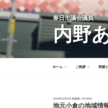
コ
ン
テ
春日市議会議員
ン
ツ
内野
へ
ス
キ
ッ
プ
ホーム
ご挨拶
実績
投
2019年10月4日
投稿者:
UCHINO
稿
地元小倉の地域情
日: