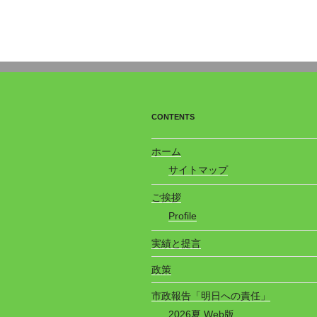
CONTENTS
ホーム
サイトマップ
ご挨拶
Profile
実績と提言
政策
市政報告「明日への責任」
2026夏 Web版