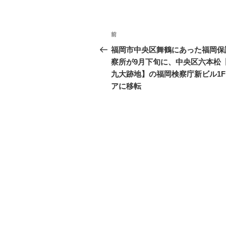
o
リ
ー
o
投
k
過
前
稿
去
福岡市中央区舞鶴にあった福岡保
の
察所が9月下旬に、中央区六本松
ナ
投
九大跡地】の福岡検察庁新ビル1F
ビ
稿
アに移転
ゲ
ー
シ
ョ
ン