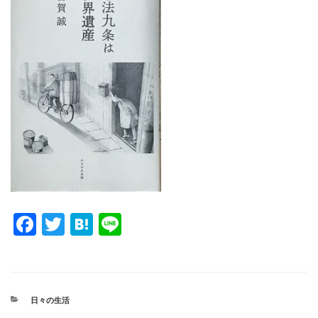
F
T
H
Li
a
wi
at
n
c
tt
e
e
e
er
n
カ
日々の生活
b
a
テ