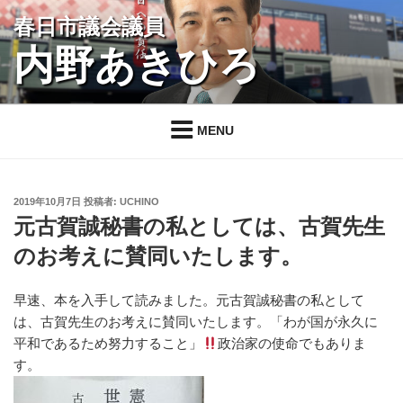
コ
春日市議会議員
ン
内野あきひろ
テ
ン
ツ
へ
MENU
ス
キ
ッ
投
2019年10月7日
投稿者:
UCHINO
プ
稿
元古賀誠秘書の私としては、古賀先生
日:
のお考えに賛同いたします。
早速、本を入手して読みました。元古賀誠秘書の私として
は、古賀先生のお考えに賛同いたします。「わが国が永久に
平和であるため努力すること」
政治家の使命でもありま
す。