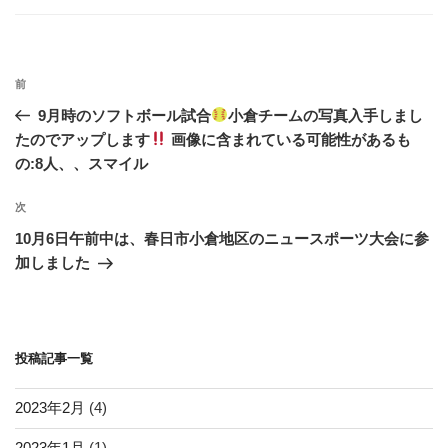
ゴ
o
リ
ー
o
投
k
過
前
稿
去
9月時のソフトボール試合
小倉チームの写真入手しまし
ナ
の
たのでアップします
画像に含まれている可能性があるも
ビ
投
の:8人、、スマイル
稿
ゲ
次
次
ー
の
シ
10月6日午前中は、春日市小倉地区のニュースポーツ大会に参
投
加しました
ョ
稿
ン
投稿記事一覧
2023年2月
(4)
2023年1月
(1)