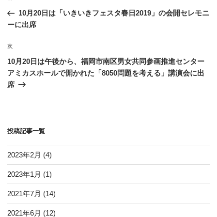
k
稿
去
10月20日は「いきいきフェスタ春日2019」の会開セレモニ
ナ
の
ーに出席
ビ
投
稿
ゲ
次
次
の
ー
10月20日は午後から、福岡市南区男女共同参画推進センター
投
シ
アミカスホールで開かれた「8050問題を考える」講演会に出
稿
席
ョ
ン
投稿記事一覧
2023年2月
(4)
2023年1月
(1)
2021年7月
(14)
2021年6月
(12)