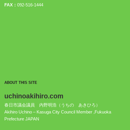
FAX：
092-516-1444
ABOUT THIS SITE
uchinoakihiro.com
春日市議会議員 内野明浩（うちの あきひろ）
Akihiro Uchino – Kasuga City Council Member ,Fukuoka
Prefecture JAPAN