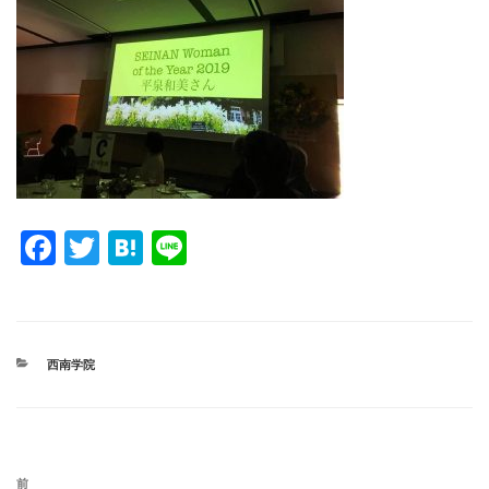
F
T
H
Li
a
wi
at
n
c
tt
e
e
e
er
n
カ
西南学院
b
a
テ
ゴ
o
リ
ー
o
投
過
前