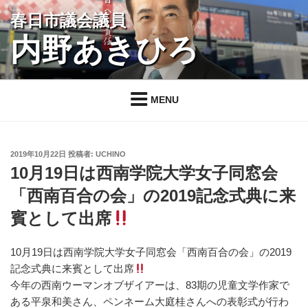
コ
春日市議会議員
ン
内野あきひろ
テ
ン
ツ
へ
MENU
ス
キ
ッ
投
2019年10月22日
投稿者:
UCHINO
プ
稿
10月19日は西南学院大学女子同窓会
日:
「西南百合の会」の2019記念式典に来
賓として出席
10月19日は西南学院大学女子同窓会「西南百合の会」の2019
記念式典に来賓として出席
今年の西南ウーマンオブザイアーは、83期の児童文学作家で
ある平泉和美さん、ペンネーム大庭桂さんへの表彰式が行わ