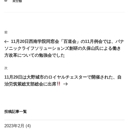
カ
未分類
b
a
テ
ゴ
o
リ
ー
o
投
k
過
前
稿
去
11月20日西南学院同窓会「百道会」の11月例会では、パナ
ナ
の
ソニックライフソリューションズ創研の久保山氏による働き
ビ
投
方改革についての勉強会でした
稿
ゲ
次
次
ー
の
シ
11月29日は大野城市のロイヤルチェスターで開催された、自
投
治労筑紫総支部総会に出席
ョ
稿
ン
投稿記事一覧
2023年2月
(4)