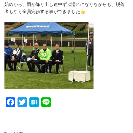
始めから、雨が降り出し途中ずぶ濡れになりながらも、脱落
者もなく全員完歩する事ができました
F
T
H
Li
a
wi
at
n
c
tt
e
e
e
er
n