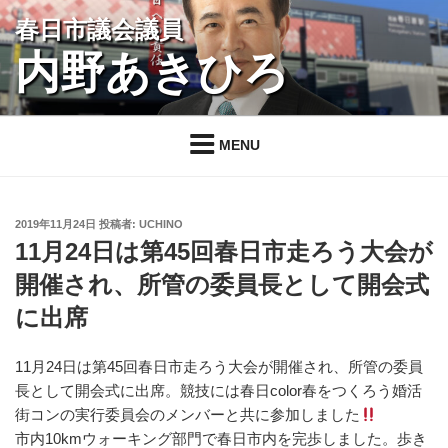
コ
春日市議会議員
ン
内野あきひろ
テ
ン
ツ
へ
MENU
ス
キ
ッ
投
2019年11月24日
投稿者:
UCHINO
プ
稿
11月24日は第45回春日市走ろう大会が
日:
開催され、所管の委員長として開会式
に出席
11月24日は第45回春日市走ろう大会が開催され、所管の委員
長として開会式に出席。競技には春日color春をつくろう婚活
街コンの実行委員会のメンバーと共に参加しました
市内10kmウォーキング部門で春日市内を完歩しました。歩き