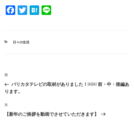
F
T
H
Li
a
wi
at
n
c
tt
e
e
e
er
n
カ
日々の生活
b
a
テ
ゴ
o
リ
ー
o
投
k
過
前
稿
去
バリカタテレビの取材がありました！￼￼ 前・中・後編あ
ナ
の
ります。
ビ
投
稿
ゲ
次
次
の
ー
【新年のご挨拶を動画でさせていただきます】
投
シ
稿
ョ