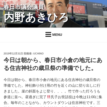
コ
春日市議会議員
ン
内野あきひろ
テ
ン
ツ
へ
MENU
ス
キ
ッ
投
2019年12月31日
投稿者:
UCHINO
プ
稿
今日は朝から、春日市小倉の地元にあ
日:
る住吉神社の歳旦祭の準備でした。
今日は朝から、春日市小倉の地元にある住吉神社の歳旦祭の
準備でした。神社飾り付け用の竹を近くの山に切り出しに行
きました。崖の斜面をよじ登り、、、。竹で作った灯ろうも
参道に並べ。昼過ぎに完了
氏子お世話役は今晩は11:00に集
合。毎年のことながら、カウントダウンは住吉神社です。三