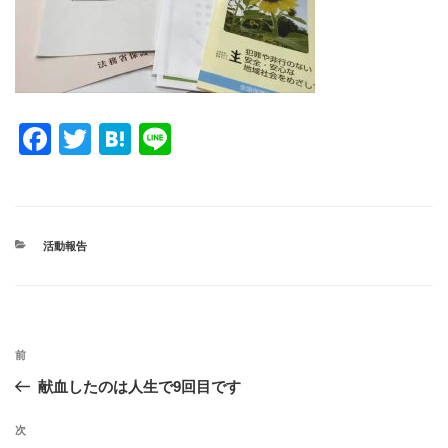
F
T
H
Li
a
wi
at
n
c
tt
e
e
e
er
n
カ
活動報告
b
a
テ
ゴ
o
リ
ー
o
投
k
過
前
稿
去
献血したのは人生で9回目です
ナ
の
ビ
投
次
次