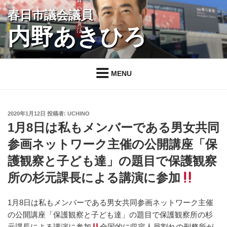
コ
春日市議会議員
ン
内野あきひろ
テ
ン
ツ
へ
MENU
ス
キ
ッ
投
2020年1月12日
投稿者:
UCHINO
プ
稿
1月8日は私もメンバーである男女共同
日:
参画ネットワーク主催の公開講座「保
護観察と子ども達」の題目で保護観察
所の杉元課長による講演に参加
1月8日は私もメンバーである男女共同参画ネットワーク主催
の公開講座「保護観察と子ども達」の題目で保護観察所の杉
元課長による講演に参加
全国的に収容人員割れの刑務所が