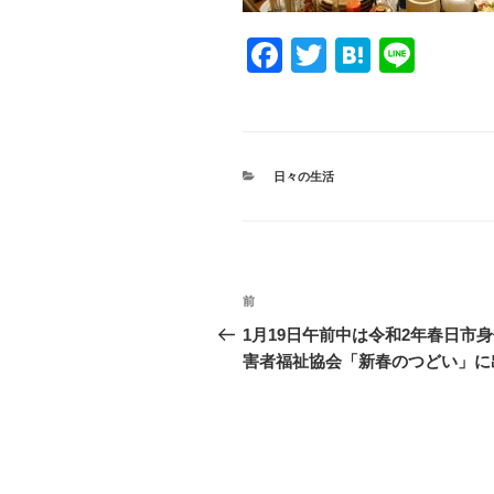
F
T
H
Li
a
wi
at
n
c
tt
e
e
e
er
n
カ
日々の生活
b
a
テ
ゴ
o
リ
ー
o
投
k
過
前
稿
去
1月19日午前中は令和2年春日市
の
害者福祉協会「新春のつどい」に
ナ
投
ビ
稿
ゲ
ー