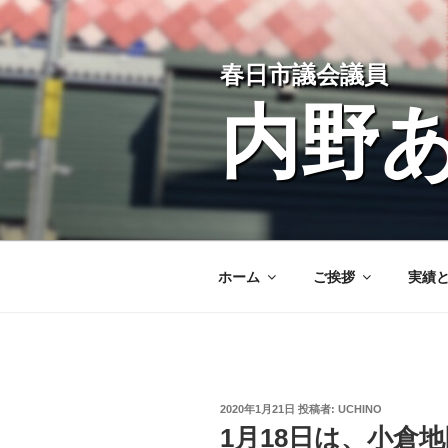
コ
ン
テ
春日市議会議員
ン
ツ
内野
へ
ス
キ
ッ
プ
ホーム
ご挨拶
実績
投
2020年1月21日
投稿者:
UCHINO
稿
1月18日は、小倉
日: