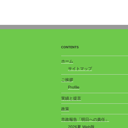
CONTENTS
ホーム
サイトマップ
ご挨拶
Profile
実績と提言
政策
市政報告「明日への責任」
2026夏 Web版