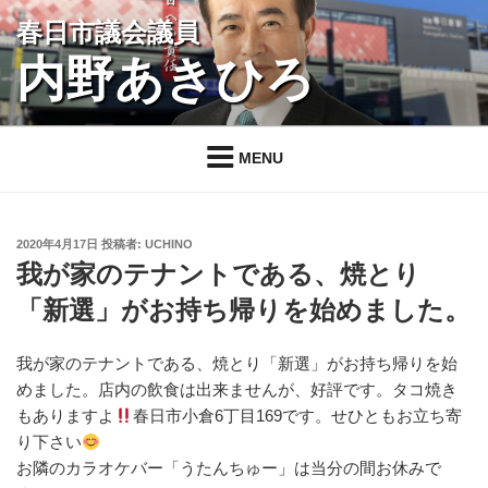
コ
春日市議会議員
ン
内野あきひろ
テ
ン
ツ
へ
MENU
ス
キ
ッ
投
2020年4月17日
投稿者:
UCHINO
プ
稿
我が家のテナントである、焼とり
日:
「新選」がお持ち帰りを始めました。
我が家のテナントである、焼とり「新選」がお持ち帰りを始
めました。店内の飲食は出来ませんが、好評です。タコ焼き
もありますよ
春日市小倉6丁目169です。せひともお立ち寄
り下さい
お隣のカラオケバー「うたんちゅー」は当分の間お休みで