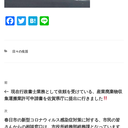
F
T
H
Li
a
wi
at
n
c
tt
e
e
e
er
n
カ
日々の生活
b
a
テ
ゴ
o
リ
ー
o
投
k
過
前
稿
去
現在行政書士業務として依頼を受けている、産業廃棄物収
ナ
の
集運搬業許可申請書を佐賀県庁に提出に行きました
ビ
投
稿
ゲ
次
次
の
ー
春日市の新型コロナウィルス感染症対策に対する、市民の皆
投
シ
さんからの相談窓口は、市役所総務部総務課となっています