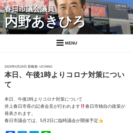
コ
春日市議会議員
ン
内野あきひろ
テ
ン
ツ
へ
MENU
ス
キ
ッ
投
2020年4月29日
投稿者:
UCHINO
プ
稿
本日、午後1時よりコロナ対策につい
日:
て
本日、午後1時よりコロナ対策について
井上春日市長の記者会見が行われます
春日市独自の政策が
発表されます。
春日市議会では、5月2日に臨時議会が開催予定