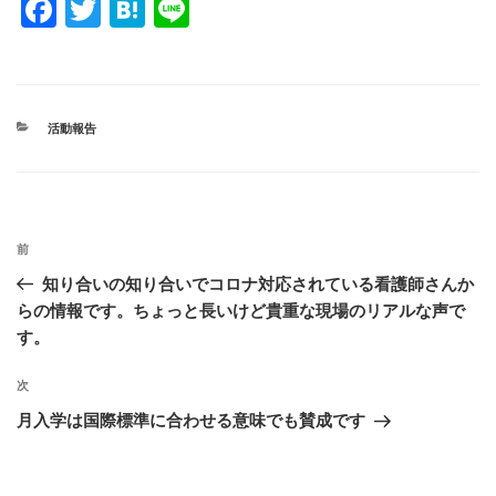
F
T
H
Li
a
wi
at
n
c
tt
e
e
e
er
n
カ
活動報告
b
a
テ
ゴ
o
リ
ー
o
投
k
過
前
稿
去
知り合いの知り合いでコロナ対応されている看護師さんか
ナ
の
らの情報です。ちょっと長いけど貴重な現場のリアルな声で
ビ
投
す。
稿
ゲ
次
次
ー
の
シ
月入学は国際標準に合わせる意味でも賛成です
投
ョ
稿
ン