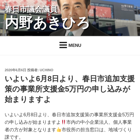
コ
春日市議会議員
ン
内野あきひろ
テ
ン
ツ
へ
MENU
ス
キ
ッ
投
2020年6月6日
投稿者:
UCHINO
プ
稿
いよいよ6月8日より、春日市追加支援
日:
策の事業所支援金5万円の申し込みが
始まりますよ
いよいよ6月8日より、春日市追加支援策の事業所支援金5万円
の申し込みが始まりますよ
市内の中小企業法人、個人事業
者の方が対象となります
市役所の担当窓口は、地域づくり
課です。