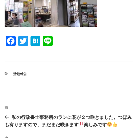
F
T
H
Li
a
wi
at
n
c
tt
e
e
e
er
n
カ
活動報告
b
a
テ
ゴ
o
リ
ー
o
投
k
過
前
稿
去
私の行政書士事務所のランに花が２つ咲きました。つぼみ
ナ
の
も有りますので、まだまだ咲きます
楽しみです
ビ
投
稿