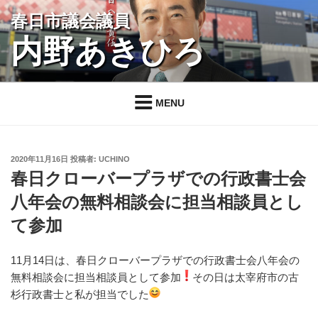
コ
春日市議会議員
ン
内野あきひろ
テ
ン
ツ
へ
MENU
ス
キ
ッ
投
2020年11月16日
投稿者:
UCHINO
プ
稿
春日クローバープラザでの行政書士会
日:
八年会の無料相談会に担当相談員とし
て参加
11月14日は、春日クローバープラザでの行政書士会八年会の
無料相談会に担当相談員として参加
その日は太宰府市の古
杉行政書士と私が担当でした