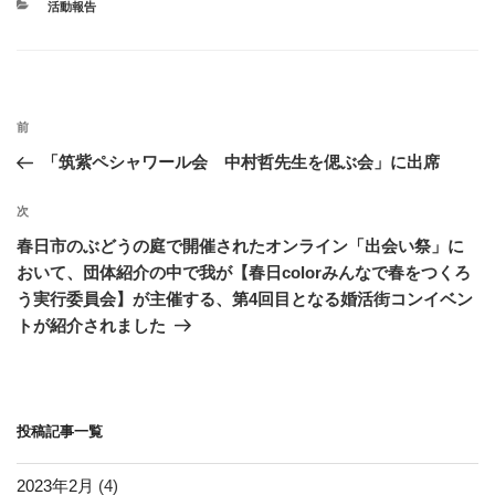
カ
活動報告
b
a
テ
ゴ
o
リ
ー
o
投
k
過
前
稿
去
「筑紫ペシャワール会 中村哲先生を偲ぶ会」に出席
ナ
の
ビ
投
次
次
稿
ゲ
の
春日市のぶどうの庭で開催されたオンライン「出会い祭」に
投
ー
おいて、団体紹介の中で我が【春日colorみんなで春をつくろ
稿
シ
う実行委員会】が主催する、第4回目となる婚活街コンイベン
トが紹介されました
ョ
ン
投稿記事一覧
2023年2月
(4)