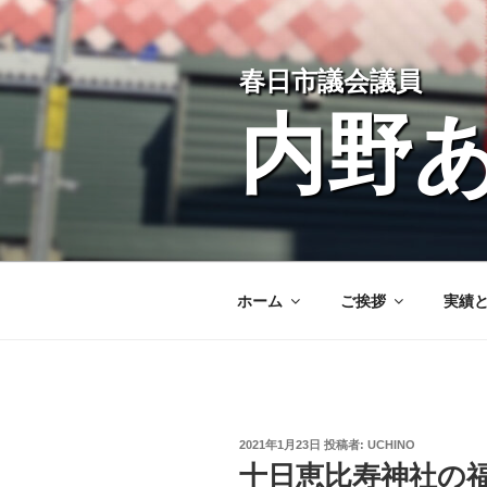
コ
ン
テ
春日市議会議員
ン
ツ
内野
へ
ス
キ
ッ
プ
ホーム
ご挨拶
実績
投
2021年1月23日
投稿者:
UCHINO
稿
十日恵比寿神社の
日: