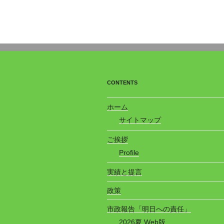
CONTENTS
ホーム
サイトマップ
ご挨拶
Profile
実績と提言
政策
市政報告「明日への責任」
2026夏 Web版