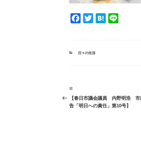
F
T
H
Li
a
wi
at
n
c
tt
e
e
e
er
n
カ
日々の生活
b
a
テ
ゴ
o
リ
ー
o
投
k
過
前
稿
去
【春日市議会議員 内野明浩 市
の
告「明日への責任」第10号】
ナ
投
ビ
稿
ゲ