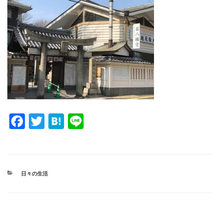
F
T
H
Li
a
wi
at
n
c
tt
e
e
e
er
n
カ
日々の生活
b
a
テ
ゴ
o
リ
ー
o