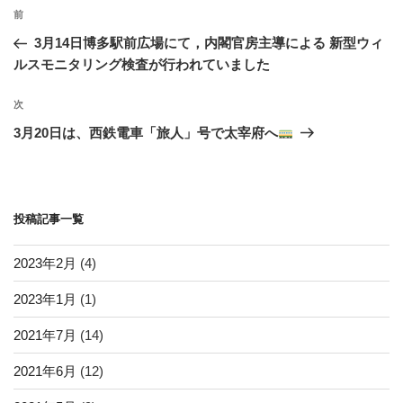
投
k
過
前
稿
去
3月14日博多駅前広場にて，内閣官房主導による 新型ウィ
ナ
の
ルスモニタリング検査が行われていました
ビ
投
稿
ゲ
次
次
の
ー
3月20日は、西鉄電車「旅人」号で太宰府へ
投
シ
稿
ョ
ン
投稿記事一覧
2023年2月
(4)
2023年1月
(1)
2021年7月
(14)
2021年6月
(12)