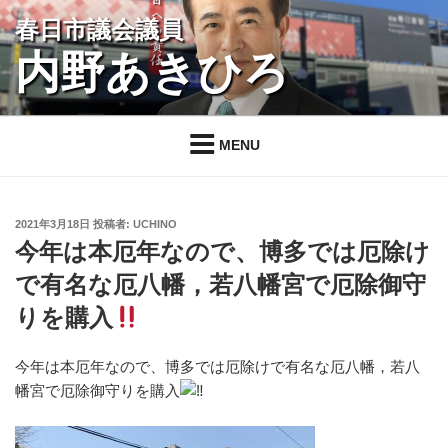
コ
春日市議会議員
ン
内野あきひろ
テ
ン
ツ
へ
MENU
ス
キ
ッ
投
2021年3月18日
投稿者:
UCHINO
プ
稿
今年は本厄年なので、博多では厄除け
日:
で有名な厄八幡，若八幡宮で厄除御守
りを購入
今年は本厄年なので、博多では厄除けで有名な厄八幡，若八
幡宮で厄除御守りを購入