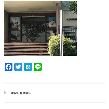
F
T
H
Li
a
wi
at
n
c
tt
e
e
e
er
n
カ
研修会
,
保護司会
b
a
テ
ゴ
o
リ