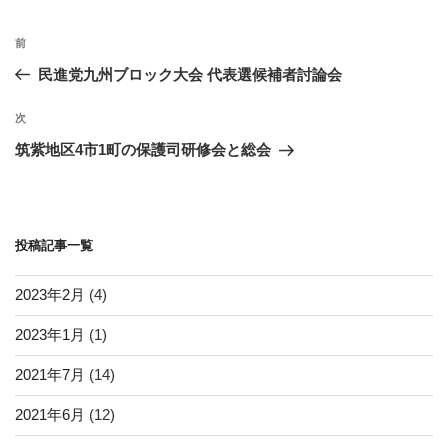
ー
o
投
k
過
前
稿
去
民進党九州ブロック大会 代表選候補者討論会
ナ
の
ビ
投
次
次
稿
ゲ
の
筑紫地区4市1町の保護司研修会と総会
投
ー
稿
シ
ョ
投稿記事一覧
ン
2023年2月
(4)
2023年1月
(1)
2021年7月
(14)
2021年6月
(12)