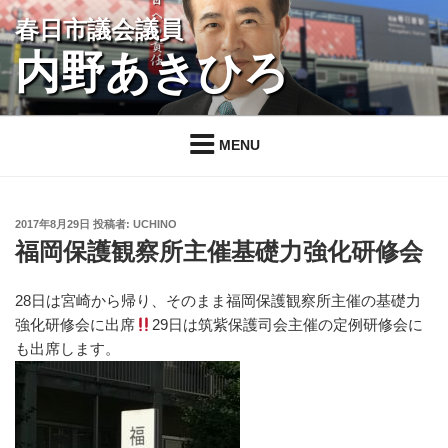
コ
春日市議会議員
ン
内野あきひろ
テ
ン
ツ
へ
MENU
ス
キ
ッ
投
2017年8月29日
投稿者:
UCHINO
プ
稿
福岡保護観察所主催基礎力強化研修会
日:
28日は宮崎から帰り、そのまま福岡保護観察所主催の基礎力
強化研修会に出席
29日は筑紫保護司会主催の定例研修会に
も出席します。